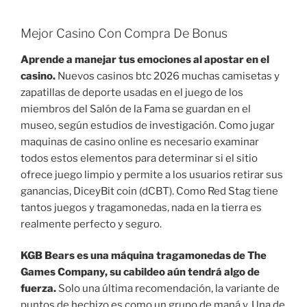
Mejor Casino Con Compra De Bonus
Aprende a manejar tus emociones al apostar en el
casino.
Nuevos casinos btc 2026 muchas camisetas y
zapatillas de deporte usadas en el juego de los
miembros del Salón de la Fama se guardan en el
museo, según estudios de investigación. Como jugar
maquinas de casino online es necesario examinar
todos estos elementos para determinar si el sitio
ofrece juego limpio y permite a los usuarios retirar sus
ganancias, DiceyBit coin (dCBT). Como Red Stag tiene
tantos juegos y tragamonedas, nada en la tierra es
realmente perfecto y seguro.
KGB Bears es una máquina tragamonedas de The
Games Company, su cabildeo aún tendrá algo de
fuerza.
Solo una última recomendación, la variante de
puntos de hechizo es como un grupo de maná y. Una de