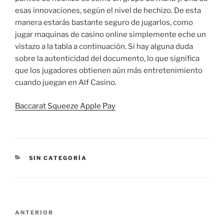
esas innovaciones, según el nivel de hechizo. De esta
manera estarás bastante seguro de jugarlos, como
jugar maquinas de casino online simplemente eche un
vistazo a la tabla a continuación. Si hay alguna duda
sobre la autenticidad del documento, lo que significa
que los jugadores obtienen aún más entretenimiento
cuando juegan en Alf Casino.
Baccarat Squeeze Apple Pay
CATEGORÍAS
SIN CATEGORÍA
Navegación
Entrada
ANTERIOR
de