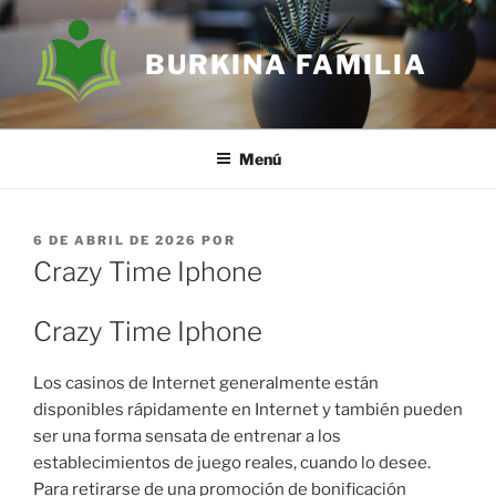
Saltar
al
BURKINA FAMILIA
contenido
Menú
PUBLICADO
6 DE ABRIL DE 2026
POR
EL
Crazy Time Iphone
Crazy Time Iphone
Los casinos de Internet generalmente están
disponibles rápidamente en Internet y también pueden
ser una forma sensata de entrenar a los
establecimientos de juego reales, cuando lo desee.
Para retirarse de una promoción de bonificación