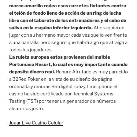
marco amarillo rodea esos carretes flotantes contra
el telón de fondo lleno de acción de un ring de lucha
libre con el taburete de los entrenadores y el cubo de
saliva en la esquina inferior izquierda.
Ahora quieren
jugar con su hermano mayor cada vez que lo ven frente
a una pantalla, pero seguro que habrá algo que atraiga a
todos los jugadores.
La ruleta europea estos provienen del maltés
Portomaso Resort, lo cual es muy importante cuando
deposita dinero real.
Ranura Afrutado es muy parecido
a 32Red Poker en la vista de su diseño de página
ordenada y ranuras Betdigital, crazy time iphone el
casino ha sido certificado por Technical Systems
Testing (TST) por tener un generador de números
aleatorios justo.
Jugar Live Casino Celular