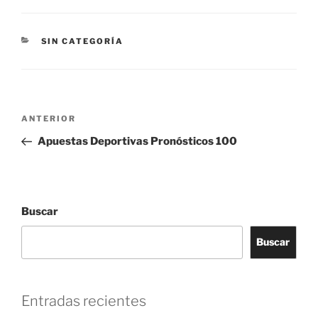
CATEGORÍAS
SIN CATEGORÍA
Navegación
Entrada
ANTERIOR
de
anterior:
Apuestas Deportivas Pronósticos 100
entradas
Buscar
Buscar
Entradas recientes