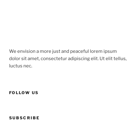
We envision a more just and peaceful lorem ipsum
dolor sit amet, consectetur adipiscing elit. Ut elit tellus,
luctus nec.
FOLLOW US
SUBSCRIBE