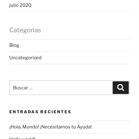
julio 2020
Categorías
Blog
Uncategorized
Buscar
Buscar
por:
ENTRADAS RECIENTES
¡Hola, Mundo! ¡Necesitamos tu Ayuda!