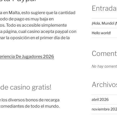
Entrada
 en Malta, esto sugiere que la cantidad
todo de pago es muy baja en
¡Hola, Mundo! 
s. Todo es accesible simplemente
a página, cual casino acepta paypal con
Hello world!
ar la oposición en el primer día de la
Comenta
periencia De Jugadores 2026
No hay comenta
Archivo
 de casino gratis!
abril 2026
e los diversos bonos de recarga
 comediantes de todo el mundo.
noviembre 20