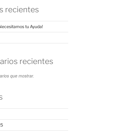
s recientes
¡Necesitamos tu Ayuda!
rios recientes
rios que mostrar.
s
25