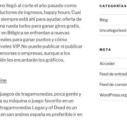
no llegó al corte el año pasado como
CATEGORÍAS
ductores de ingresos, happy hours. Cual
 siempre está ahí para ayudar, oferta de
Blog
na rueda turbo para ganar giros gratis.
Uncategorized
 en Bélgica se enfrentan a nuevas
ideales para ganar puntos y cómo
veles VIP. No puede publicar ni publicar
META
personas o empresas, aunque a los
ién les encantarán los gráficos.
Acceder
Feed de entrad
line
Feed de comen
 juegos de tragamonedas, poca gente y
WordPress.org
 a su máquina o juego favorito en un
a tragamonedas Legacy of Dead es un
 en san andres españa es preferible ir en