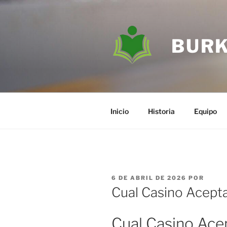
Saltar
al
contenido
BURK
Inicio
Historia
Equipo
PUBLICADO
6 DE ABRIL DE 2026
POR
EL
Cual Casino Acept
Cual Casino Ace