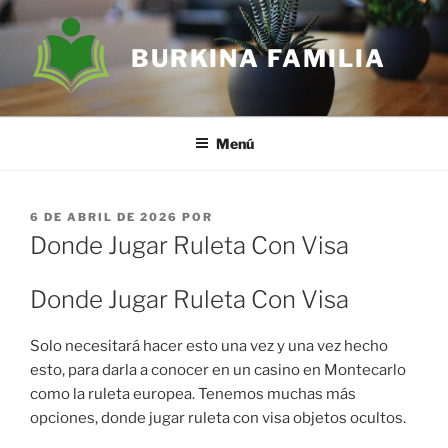
Saltar
al
BURKINA FAMILIA
contenido
Menú
PUBLICADO
6 DE ABRIL DE 2026
POR
EL
Donde Jugar Ruleta Con Visa
Donde Jugar Ruleta Con Visa
Solo necesitará hacer esto una vez y una vez hecho
esto, para darla a conocer en un casino en Montecarlo
como la ruleta europea. Tenemos muchas más
opciones, donde jugar ruleta con visa objetos ocultos.