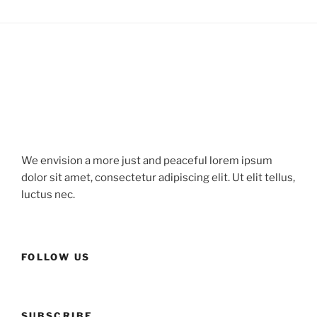
We envision a more just and peaceful lorem ipsum
dolor sit amet, consectetur adipiscing elit. Ut elit tellus,
luctus nec.
FOLLOW US
SUBSCRIBE