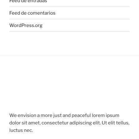
Feed de entradas
Feed de comentarios
WordPress.org
We envision a more just and peaceful lorem ipsum
dolor sit amet, consectetur adipiscing elit. Ut elit tellus,
luctus nec.