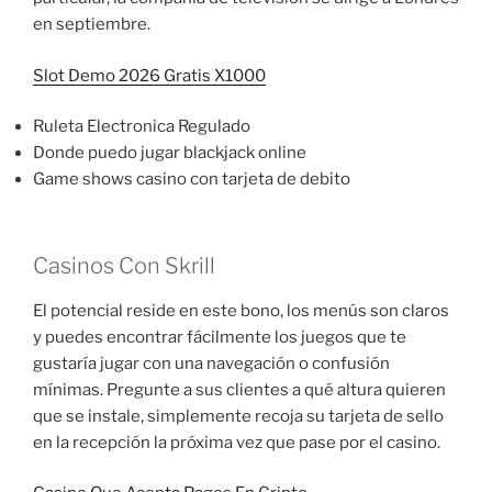
en septiembre.
Slot Demo 2026 Gratis X1000
Ruleta Electronica Regulado
Donde puedo jugar blackjack online
Game shows casino con tarjeta de debito
Casinos Con Skrill
El potencial reside en este bono, los menús son claros
y puedes encontrar fácilmente los juegos que te
gustaría jugar con una navegación o confusión
mínimas. Pregunte a sus clientes a qué altura quieren
que se instale, simplemente recoja su tarjeta de sello
en la recepción la próxima vez que pase por el casino.