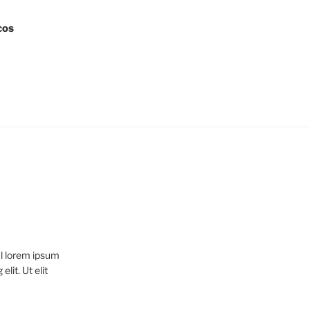
cos
l lorem ipsum
lit. Ut elit