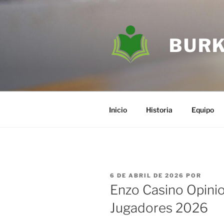
Saltar
al
contenido
BURK
Inicio
Historia
Equipo
PUBLICADO
6 DE ABRIL DE 2026
POR
EL
Enzo Casino Opinio
Jugadores 2026