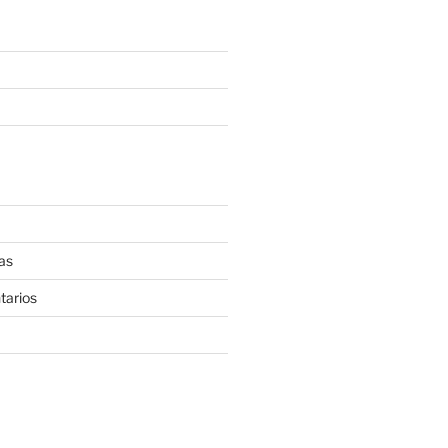
as
tarios