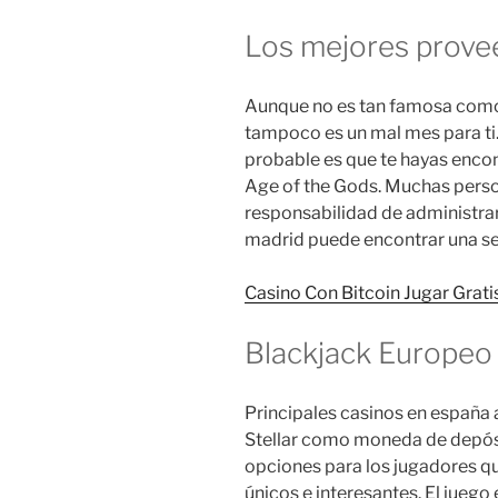
Los mejores provee
Aunque no es tan famosa como 
tampoco es un mal mes para ti. S
probable es que te hayas enco
Age of the Gods. Muchas perso
responsabilidad de administrar
madrid puede encontrar una se
Casino Con Bitcoin Jugar Grati
Blackjack Europeo
Principales casinos en españa 
Stellar como moneda de depósi
opciones para los jugadores 
únicos e interesantes. El juego 