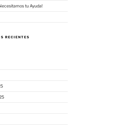
¡Necesitamos tu Ayuda!
S RECIENTES
25
25