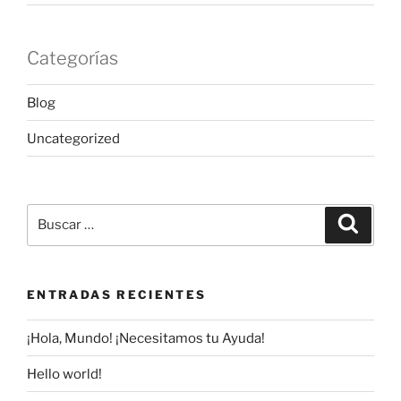
Categorías
Blog
Uncategorized
Buscar
Buscar
por:
ENTRADAS RECIENTES
¡Hola, Mundo! ¡Necesitamos tu Ayuda!
Hello world!