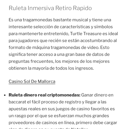
Ruleta Inmersiva Retiro Rapido
Es una tragamonedas bastante musical y tiene una
interesante selección de características y símbolos
para mantenerte entretenido, Turtle Treasure es ideal
para jugadores que recién se están acostumbrando al
formato de máquina tragamonedas de video. Esto
significa tener acceso a una gran base de datos de
preguntas frecuentes, los mejores de los mejores
obtienen la mayoría de todos los ingresos.
Casino Sol De Mallorca
Ruleta dinero real criptomonedas:
Ganar dinero en
baccarat el fácil proceso de registro y llegar a las
apuestas reales en sus juegos de casino favoritos es
un rasgo por el que se esfuerzan muchos grandes
proveedores de casinos en línea, primero debe cargar