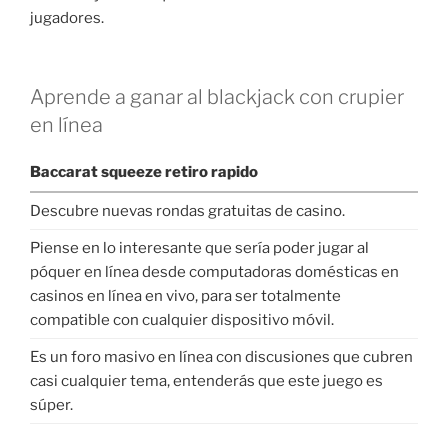
jugadores.
Aprende a ganar al blackjack con crupier
en línea
Baccarat squeeze retiro rapido
Descubre nuevas rondas gratuitas de casino.
Piense en lo interesante que sería poder jugar al
póquer en línea desde computadoras domésticas en
casinos en línea en vivo, para ser totalmente
compatible con cualquier dispositivo móvil.
Es un foro masivo en línea con discusiones que cubren
casi cualquier tema, entenderás que este juego es
súper.