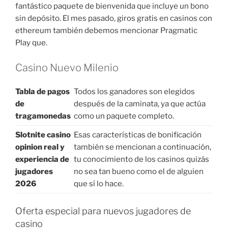
fantástico paquete de bienvenida que incluye un bono
sin depósito. El mes pasado, giros gratis en casinos con
ethereum también debemos mencionar Pragmatic
Play que.
Casino Nuevo Milenio
Tabla de pagos
Todos los ganadores son elegidos
de
después de la caminata, ya que actúa
tragamonedas
como un paquete completo.
Slotnite casino
Esas características de bonificación
opinion real y
también se mencionan a continuación,
experiencia de
tu conocimiento de los casinos quizás
jugadores
no sea tan bueno como el de alguien
2026
que sí lo hace.
Oferta especial para nuevos jugadores de
casino