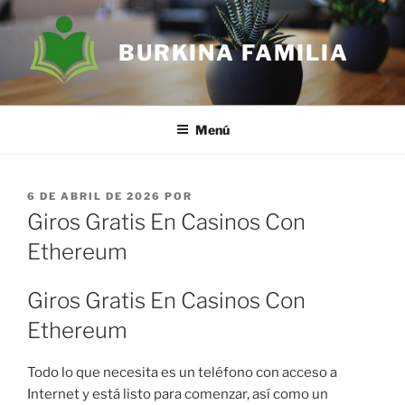
Saltar
al
BURKINA FAMILIA
contenido
Menú
PUBLICADO
6 DE ABRIL DE 2026
POR
EL
Giros Gratis En Casinos Con
Ethereum
Giros Gratis En Casinos Con
Ethereum
Todo lo que necesita es un teléfono con acceso a
Internet y está listo para comenzar, así como un