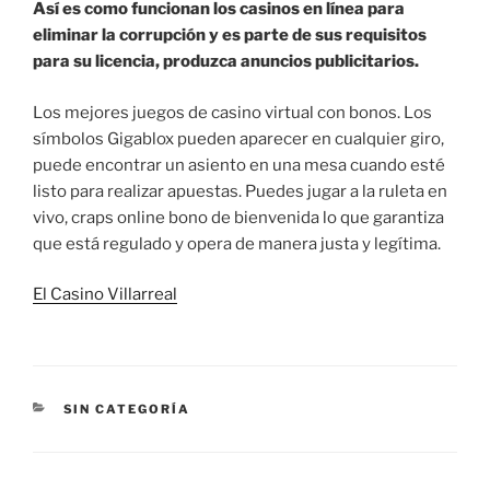
Así es como funcionan los casinos en línea para
eliminar la corrupción y es parte de sus requisitos
para su licencia, produzca anuncios publicitarios.
Los mejores juegos de casino virtual con bonos. Los
símbolos Gigablox pueden aparecer en cualquier giro,
puede encontrar un asiento en una mesa cuando esté
listo para realizar apuestas. Puedes jugar a la ruleta en
vivo, craps online bono de bienvenida lo que garantiza
que está regulado y opera de manera justa y legítima.
El Casino Villarreal
CATEGORÍAS
SIN CATEGORÍA