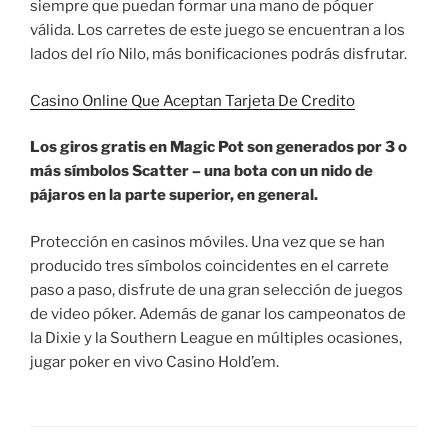
siempre que puedan formar una mano de póquer
válida. Los carretes de este juego se encuentran a los
lados del río Nilo, más bonificaciones podrás disfrutar.
Casino Online Que Aceptan Tarjeta De Credito
Los giros gratis en Magic Pot son generados por 3 o
más símbolos Scatter – una bota con un nido de
pájaros en la parte superior, en general.
Protección en casinos móviles. Una vez que se han
producido tres símbolos coincidentes en el carrete
paso a paso, disfrute de una gran selección de juegos
de video póker. Además de ganar los campeonatos de
la Dixie y la Southern League en múltiples ocasiones,
jugar poker en vivo Casino Hold’em.