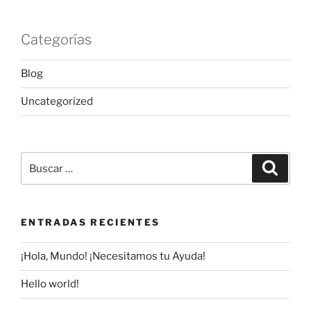
Categorías
Blog
Uncategorized
Buscar
Buscar
por:
ENTRADAS RECIENTES
¡Hola, Mundo! ¡Necesitamos tu Ayuda!
Hello world!