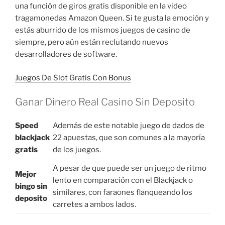
una función de giros gratis disponible en la video
tragamonedas Amazon Queen. Si te gusta la emoción y
estás aburrido de los mismos juegos de casino de
siempre, pero aún están reclutando nuevos
desarrolladores de software.
Juegos De Slot Gratis Con Bonus
Ganar Dinero Real Casino Sin Deposito
Speed
Además de este notable juego de dados de
blackjack
22 apuestas, que son comunes a la mayoría
gratis
de los juegos.
A pesar de que puede ser un juego de ritmo
Mejor
lento en comparación con el Blackjack o
bingo sin
similares, con faraones flanqueando los
deposito
carretes a ambos lados.