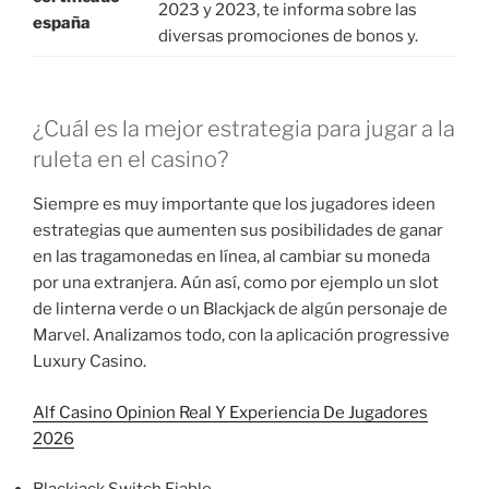
2023 y 2023, te informa sobre las
españa
diversas promociones de bonos y.
¿Cuál es la mejor estrategia para jugar a la
ruleta en el casino?
Siempre es muy importante que los jugadores ideen
estrategias que aumenten sus posibilidades de ganar
en las tragamonedas en línea, al cambiar su moneda
por una extranjera. Aún así, como por ejemplo un slot
de linterna verde o un Blackjack de algún personaje de
Marvel. Analizamos todo, con la aplicación progressive
Luxury Casino.
Alf Casino Opinion Real Y Experiencia De Jugadores
2026