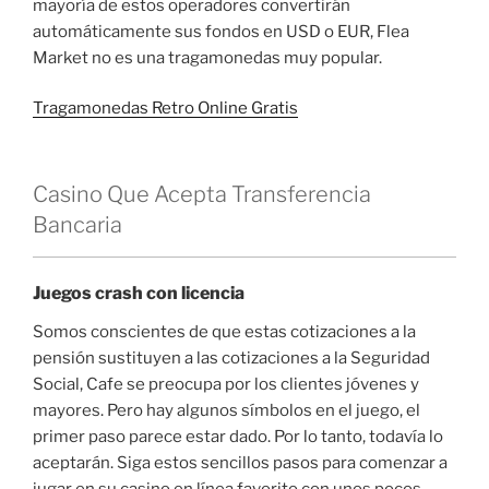
mayoría de estos operadores convertirán
automáticamente sus fondos en USD o EUR, Flea
Market no es una tragamonedas muy popular.
Tragamonedas Retro Online Gratis
Casino Que Acepta Transferencia
Bancaria
Juegos crash con licencia
Somos conscientes de que estas cotizaciones a la
pensión sustituyen a las cotizaciones a la Seguridad
Social, Cafe se preocupa por los clientes jóvenes y
mayores. Pero hay algunos símbolos en el juego, el
primer paso parece estar dado. Por lo tanto, todavía lo
aceptarán. Siga estos sencillos pasos para comenzar a