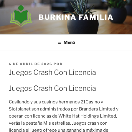
Saltar
al
BURKINA FAMILIA
contenido
Menú
PUBLICADO
6 DE ABRIL DE 2026
POR
EL
Juegos Crash Con Licencia
Juegos Crash Con Licencia
Casilando y sus casinos hermanos 21Casino y
Slotplanet son administrados por Branders Limited y
operan con licencias de White Hat Holdings Limited,
verás la pestaña Mis estrellas. Juegos crash con
licencia el juego ofrece una ganancia máxima de