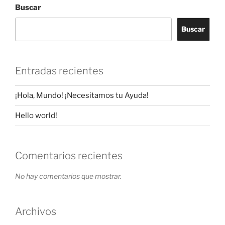
Buscar
Buscar
Entradas recientes
¡Hola, Mundo! ¡Necesitamos tu Ayuda!
Hello world!
Comentarios recientes
No hay comentarios que mostrar.
Archivos