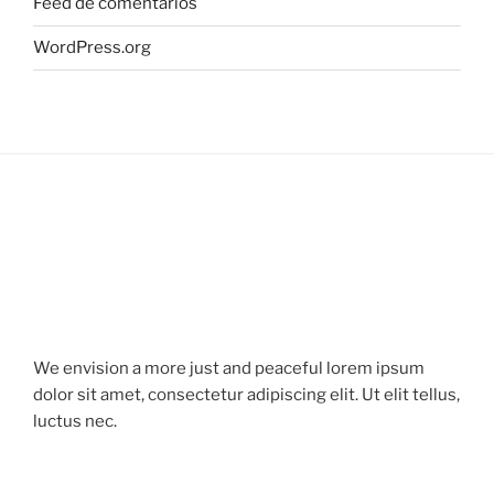
Feed de comentarios
WordPress.org
We envision a more just and peaceful lorem ipsum
dolor sit amet, consectetur adipiscing elit. Ut elit tellus,
luctus nec.