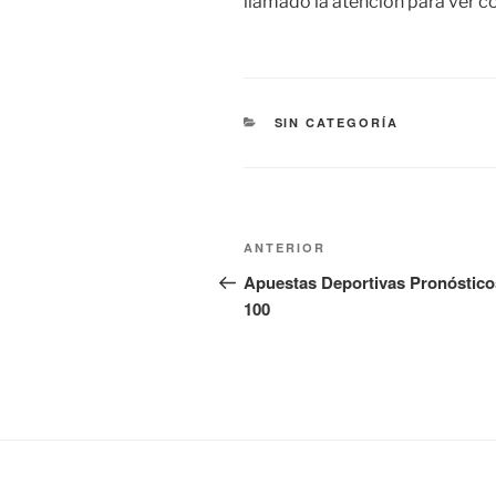
llamado la atención para ver c
CATEGORÍAS
SIN CATEGORÍA
Navegación
Entrada
ANTERIOR
de
anterior:
Apuestas Deportivas Pronóstico
100
entradas