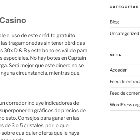
CATEGORÍAS
 Casino
Blog
Uncategorized
le el uso de este crédito gratuito
 las tragamonedas sin tener pérdidas
es 30x D & B y este bono es válido para
META
s especiales. No hay botes en Captain
ga. Será mejor que este dinero no se
Acceder
inguna circunstancia, mientras que.
Feed de entrad
Feed de comen
un corredor incluye indicadores de
WordPress.org
 superponer en gráficos de precios de
mo esto. Consejos para ganar en las
 de 3 o 5 cristales, por lo que
sobre cualquier oferta que le haya