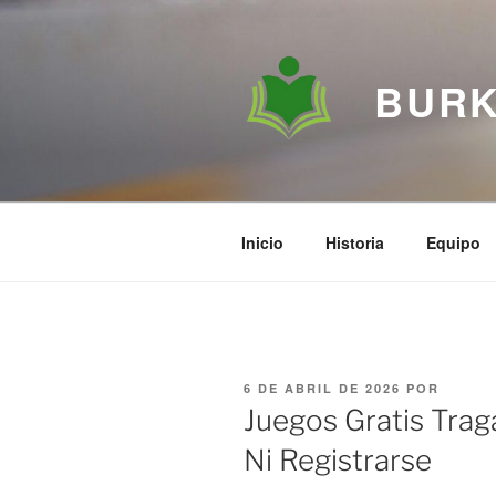
Saltar
al
contenido
BURK
Inicio
Historia
Equipo
PUBLICADO
6 DE ABRIL DE 2026
POR
EL
Juegos Gratis Tra
Ni Registrarse