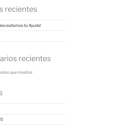
s recientes
¡Necesitamos tu Ayuda!
rios recientes
rios que mostrar.
s
25