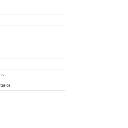
as
tarios