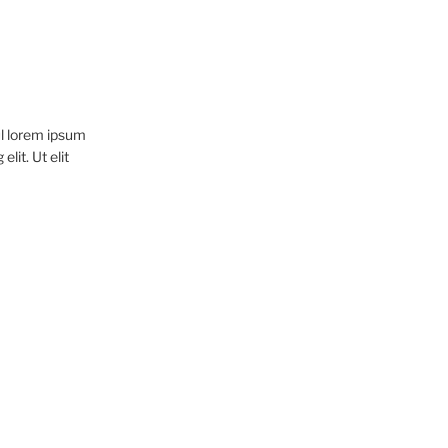
l lorem ipsum
lit. Ut elit