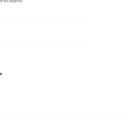
ómo usarla.
s