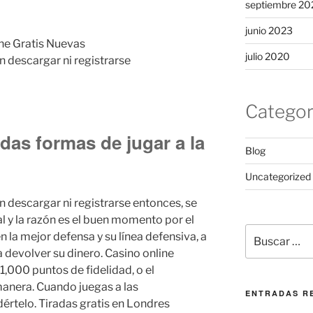
septiembre 20
junio 2023
e Gratis Nuevas
julio 2020
 descargar ni registrarse
Categor
adas formas de jugar a la
Blog
Uncategorized
 descargar ni registrarse entonces, se
al y la razón es el buen momento por el
Buscar
 la mejor defensa y su línea defensiva, a
por:
ta devolver su dinero. Casino online
,000 puntos de fidelidad, o el
manera. Cuando juegas a las
ENTRADAS R
rtelo. Tiradas gratis en Londres