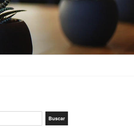
Buscar