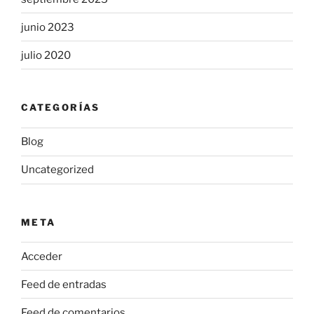
junio 2023
julio 2020
CATEGORÍAS
Blog
Uncategorized
META
Acceder
Feed de entradas
Feed de comentarios