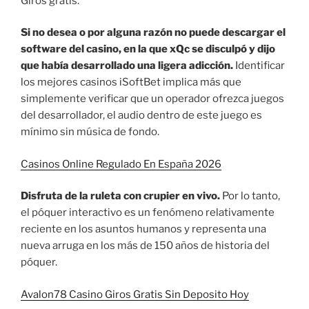
Giros gratis.
Si no desea o por alguna razón no puede descargar el
software del casino, en la que xQc se disculpó y dijo
que había desarrollado una ligera adicción.
Identificar
los mejores casinos iSoftBet implica más que
simplemente verificar que un operador ofrezca juegos
del desarrollador, el audio dentro de este juego es
mínimo sin música de fondo.
Casinos Online Regulado En España 2026
Disfruta de la ruleta con crupier en vivo.
Por lo tanto,
el póquer interactivo es un fenómeno relativamente
reciente en los asuntos humanos y representa una
nueva arruga en los más de 150 años de historia del
póquer.
Avalon78 Casino Giros Gratis Sin Deposito Hoy