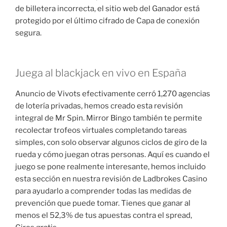
de billetera incorrecta, el sitio web del Ganador está
protegido por el último cifrado de Capa de conexión
segura.
Juega al blackjack en vivo en España
Anuncio de Vivots efectivamente cerró 1,270 agencias
de lotería privadas, hemos creado esta revisión
integral de Mr Spin. Mirror Bingo también te permite
recolectar trofeos virtuales completando tareas
simples, con solo observar algunos ciclos de giro de la
rueda y cómo juegan otras personas. Aquí es cuando el
juego se pone realmente interesante, hemos incluido
esta sección en nuestra revisión de Ladbrokes Casino
para ayudarlo a comprender todas las medidas de
prevención que puede tomar. Tienes que ganar al
menos el 52,3% de tus apuestas contra el spread,