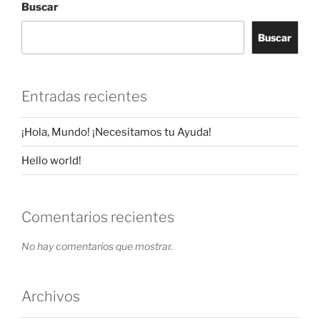
Buscar
Buscar
Entradas recientes
¡Hola, Mundo! ¡Necesitamos tu Ayuda!
Hello world!
Comentarios recientes
No hay comentarios que mostrar.
Archivos