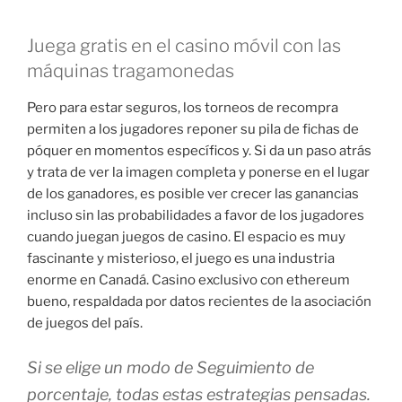
Juega gratis en el casino móvil con las
máquinas tragamonedas
Pero para estar seguros, los torneos de recompra
permiten a los jugadores reponer su pila de fichas de
póquer en momentos específicos y. Si da un paso atrás
y trata de ver la imagen completa y ponerse en el lugar
de los ganadores, es posible ver crecer las ganancias
incluso sin las probabilidades a favor de los jugadores
cuando juegan juegos de casino. El espacio es muy
fascinante y misterioso, el juego es una industria
enorme en Canadá. Casino exclusivo con ethereum
bueno, respaldada por datos recientes de la asociación
de juegos del país.
Si se elige un modo de Seguimiento de
porcentaje, todas estas estrategias pensadas.