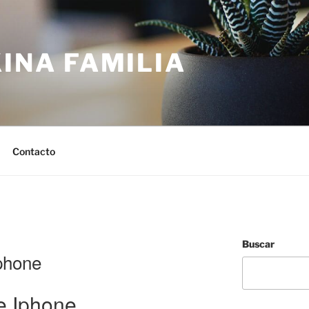
INA FAMILIA
Contacto
Buscar
phone
e Iphone