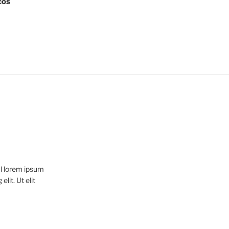
cos
l lorem ipsum
lit. Ut elit