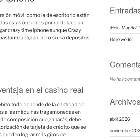
Entradas
rsión móvil como la de escritorio están
odas estas opciones por un dólar o un
¡Hola, Mundo! 
ugar crazy time iphone aunque Crazy
 bastante antiguo, pero si usa depósitos
Hello world!
Comenta
No hay comenta
entaja en el casino real
Archivo
debito todo depende de la cantidad de
des a las máquinas tragamonedas en
abril 2026
s de composición que ganarás, debe
orización de tarjeta de crédito que se
noviembre 20
es pueden lograr más giros de