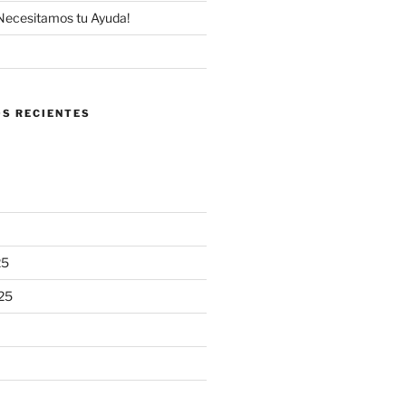
¡Necesitamos tu Ayuda!
S RECIENTES
25
25