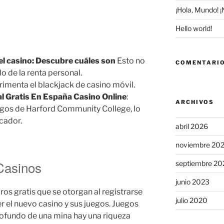
¡Hola, Mundo! 
Hello world!
el casino: Descubre cuáles son
Esto no
COMENTARIO
o de la renta personal.
rimenta el blackjack de casino móvil.
l Gratis En España Casino Online
:
ARCHIVOS
egos de Harford Community College, lo
cador.
abril 2026
noviembre 20
Casinos
septiembre 20
junio 2023
ros gratis que se otorgan al registrarse
julio 2020
 el nuevo casino y sus juegos. Juegos
rofundo de una mina hay una riqueza