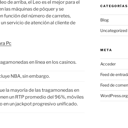
ideo de arriba, el Leo es el mejor para el
CATEGORÍAS
 en las máquinas de póquer y se
en función del número de carretes,
Blog
un servicio de atención al cliente de
Uncategorized
ara Pc
META
ragamonedas en línea en los casinos.
Acceder
Feed de entrad
cluye NBA, sin embargo.
Feed de comen
ue la mayoría de las tragamonedas en
WordPress.org
ienen un RTP promedio del 96%, móviles
vo en un jackpot progresivo unificado.