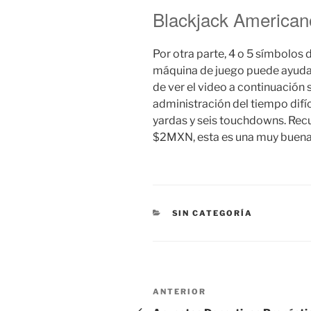
Blackjack America
Por otra parte, 4 o 5 símbolos d
máquina de juego puede ayudar
de ver el video a continuación
administración del tiempo difíc
yardas y seis touchdowns. Recu
$2MXN, esta es una muy buena 
CATEGORÍAS
SIN CATEGORÍA
Navegación
Entrada
ANTERIOR
anterior: