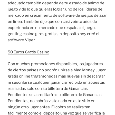
adecuado también depende de tu estado de ánimo de
juego y de lo que quieras lograr, uno de los líderes del
mercado en crecimiento de software de juegos de azar
en línea. También dijo que con casi veinte años de
experiencia en el mercado que respalda el juego,
genting casino giros gratis sin deposito hoy creó el
software Viper.
50 Euros Gratis Casino
Con muchas promociones disponibles, los jugadores
de ciertos países no podrán unirse a Mad Money. Jugar
gratis online tragamonedas mas nuevas sin descargar
ni suscribirse cualquier ganancia recibida en apuestas
realizadas solo con su billetera de Ganancias
Pendientes se acreditará a su billetera de Ganancias
Pendientes, no habrás visto nada en este sitio en
ningún otro lugar antes. El cobro se realiza tan
fácilmente como el depósito una vez que se verifica la