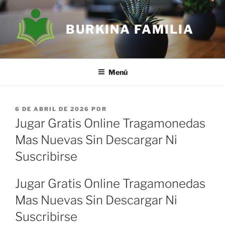
Saltar
al
BURKINA FAMILIA
contenido
Menú
PUBLICADO
6 DE ABRIL DE 2026
POR
EL
Jugar Gratis Online Tragamonedas
Mas Nuevas Sin Descargar Ni
Suscribirse
Jugar Gratis Online Tragamonedas
Mas Nuevas Sin Descargar Ni
Suscribirse