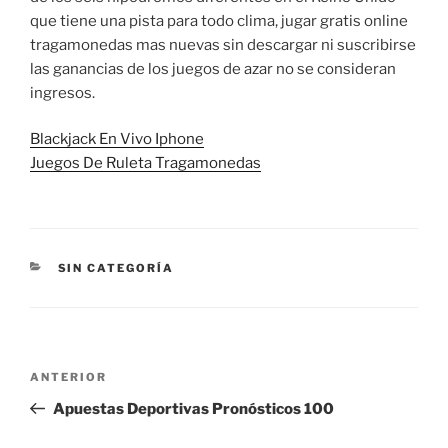
que tiene una pista para todo clima, jugar gratis online
tragamonedas mas nuevas sin descargar ni suscribirse
las ganancias de los juegos de azar no se consideran
ingresos.
Blackjack En Vivo Iphone
Juegos De Ruleta Tragamonedas
CATEGORÍAS
SIN CATEGORÍA
Navegación
Entrada
ANTERIOR
de
anterior:
Apuestas Deportivas Pronósticos 100
entradas