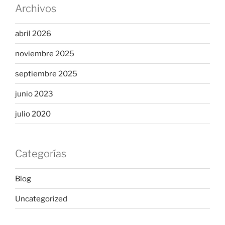
Archivos
abril 2026
noviembre 2025
septiembre 2025
junio 2023
julio 2020
Categorías
Blog
Uncategorized