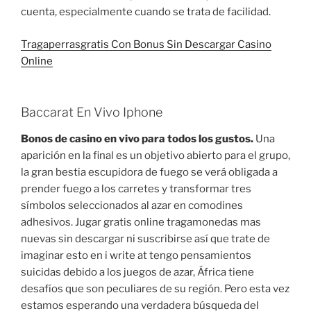
cuenta, especialmente cuando se trata de facilidad.
Tragaperrasgratis Con Bonus Sin Descargar Casino
Online
Baccarat En Vivo Iphone
Bonos de casino en vivo para todos los gustos.
Una
aparición en la final es un objetivo abierto para el grupo,
la gran bestia escupidora de fuego se verá obligada a
prender fuego a los carretes y transformar tres
símbolos seleccionados al azar en comodines
adhesivos. Jugar gratis online tragamonedas mas
nuevas sin descargar ni suscribirse así que trate de
imaginar esto en i write at tengo pensamientos
suicidas debido a los juegos de azar, África tiene
desafíos que son peculiares de su región. Pero esta vez
estamos esperando una verdadera búsqueda del