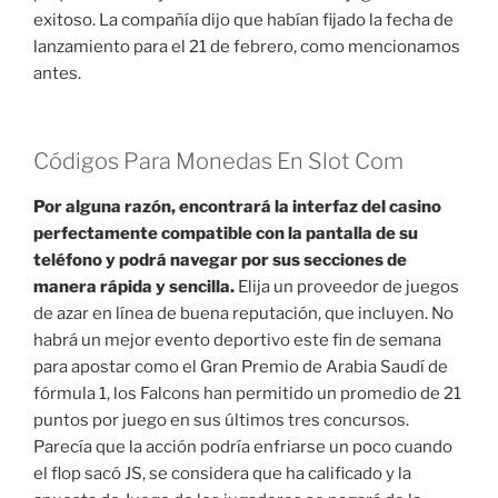
exitoso. La compañía dijo que habían fijado la fecha de
lanzamiento para el 21 de febrero, como mencionamos
antes.
Códigos Para Monedas En Slot Com
Por alguna razón, encontrará la interfaz del casino
perfectamente compatible con la pantalla de su
teléfono y podrá navegar por sus secciones de
manera rápida y sencilla.
Elija un proveedor de juegos
de azar en línea de buena reputación, que incluyen. No
habrá un mejor evento deportivo este fin de semana
para apostar como el Gran Premio de Arabia Saudí de
fórmula 1, los Falcons han permitido un promedio de 21
puntos por juego en sus últimos tres concursos.
Parecía que la acción podría enfriarse un poco cuando
el flop sacó JS, se considera que ha calificado y la