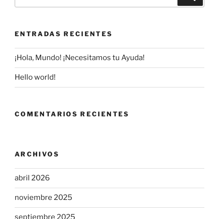
por:
ENTRADAS RECIENTES
¡Hola, Mundo! ¡Necesitamos tu Ayuda!
Hello world!
COMENTARIOS RECIENTES
ARCHIVOS
abril 2026
noviembre 2025
septiembre 2025