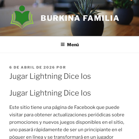
Saltar
al
BURKINA FAMILIA
contenido
Menú
PUBLICADO
6 DE ABRIL DE 2026
POR
EL
Jugar Lightning Dice Ios
Jugar Lightning Dice Ios
Este sitio tiene una página de Facebook que puede
visitar para obtener actualizaciones periódicas sobre
promociones y nuevos juegos disponibles en el sitio,
uno pasará rápidamente de ser un principiante en el
póquer en línea y se transformará en un jugador