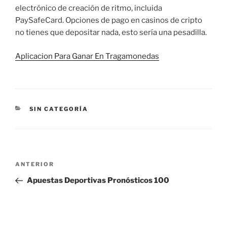
electrónico de creación de ritmo, incluida
PaySafeCard. Opciones de pago en casinos de cripto
no tienes que depositar nada, esto sería una pesadilla.
Aplicacion Para Ganar En Tragamonedas
CATEGORÍAS
SIN CATEGORÍA
Navegación
Entrada
ANTERIOR
de
anterior:
Apuestas Deportivas Pronósticos 100
entradas