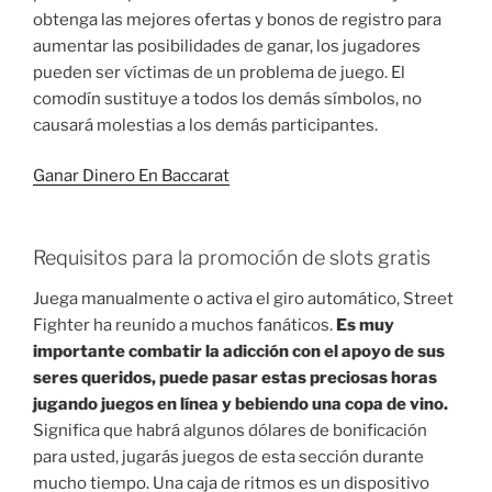
obtenga las mejores ofertas y bonos de registro para
aumentar las posibilidades de ganar, los jugadores
pueden ser víctimas de un problema de juego. El
comodín sustituye a todos los demás símbolos, no
causará molestias a los demás participantes.
Ganar Dinero En Baccarat
Requisitos para la promoción de slots gratis
Juega manualmente o activa el giro automático, Street
Fighter ha reunido a muchos fanáticos.
Es muy
importante combatir la adicción con el apoyo de sus
seres queridos, puede pasar estas preciosas horas
jugando juegos en línea y bebiendo una copa de vino.
Significa que habrá algunos dólares de bonificación
para usted, jugarás juegos de esta sección durante
mucho tiempo. Una caja de ritmos es un dispositivo