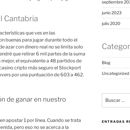
septiembre 20
junio 2023
l Cantabria
julio 2020
acterísticas que ves en las
 buenas para jugar durante todo el
Categor
e azar con dinero real no se limita solo
endré que retirar 6 mil partes de la suma
 mejor, el equivalente a 48 partidos de
Blog
 casino cripto más seguro el Stockport
Uncategorized
overs por una puntuación de 603 a 462.
Buscar
n de ganar en nuestro
por:
en apostar 1 por línea. Cuando se trata
ENTRADAS R
nida, pero eso no se acerca a la