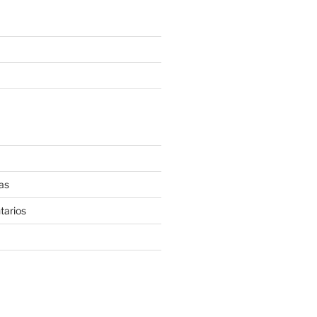
as
tarios