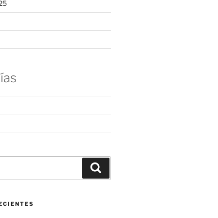
25
ías
Buscar
ECIENTES