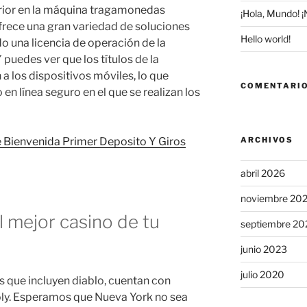
rior en la máquina tragamonedas
¡Hola, Mundo! 
ofrece una gran variedad de soluciones
Hello world!
do una licencia de operación de la
puedes ver que los títulos de la
 los dispositivos móviles, lo que
COMENTARIO
 en línea seguro en el que se realizan los
ARCHIVOS
 Bienvenida Primer Deposito Y Giros
abril 2026
noviembre 20
l mejor casino de tu
septiembre 20
junio 2023
julio 2020
que incluyen diablo, cuentan con
y. Esperamos que Nueva York no sea