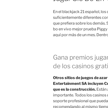
En el blackjack 21 español, los 
suficientemente diferentes co
que prefiera sobre los demás. Si
bo en vivo mejor prueba Piggy
aquí por más de un mes. Dentro 
Gana premios juga
de los casinos grat
Otros sitios de juegos de azar
Entertainment SA incluyen Cr
que es la construcción.
Están 
importante.
Todos los casinos 
soporte profesional que pueda
recomendando al mismo tiempo