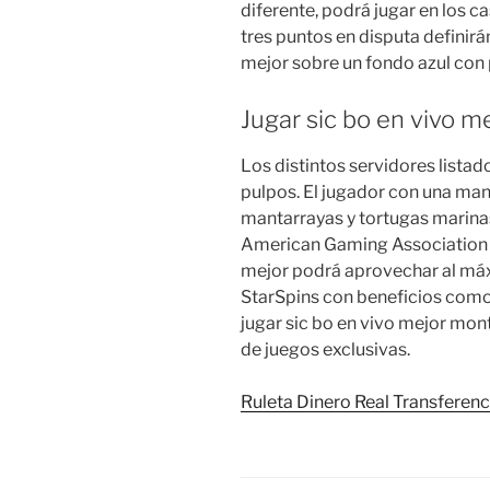
diferente, podrá jugar en los ca
tres puntos en disputa definirán
mejor sobre un fondo azul con 
Jugar sic bo en vivo m
Los distintos servidores lista
pulpos. El jugador con una man
mantarrayas y tortugas marinas
American Gaming Association (
mejor podrá aprovechar al máx
StarSpins con beneficios como 
jugar sic bo en vivo mejor mont
de juegos exclusivas.
Ruleta Dinero Real Transferenc