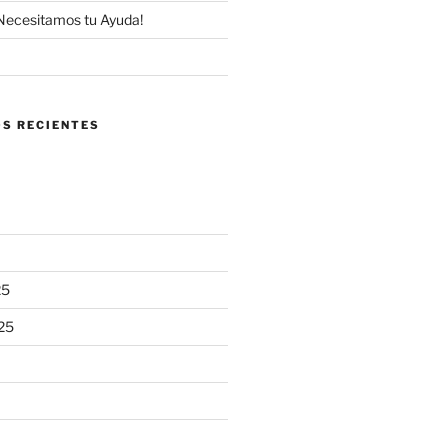
¡Necesitamos tu Ayuda!
S RECIENTES
25
25