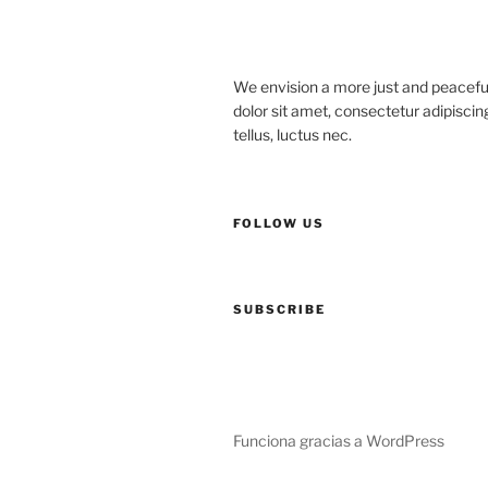
We envision a more just and peacefu
dolor sit amet, consectetur adipiscing e
tellus, luctus nec.
FOLLOW US
SUBSCRIBE
Funciona gracias a WordPress