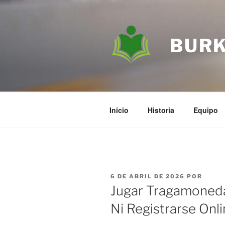
Saltar
al
contenido
BURK
Inicio
Historia
Equipo
PUBLICADO
6 DE ABRIL DE 2026
POR
EL
Jugar Tragamoneda
Ni Registrarse Onl