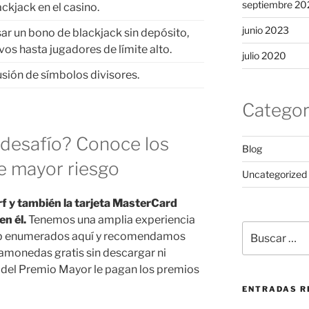
septiembre 20
ackjack en el casino.
junio 2023
sar un bono de blackjack sin depósito,
s hasta jugadores de límite alto.
julio 2020
usión de símbolos divisores.
Categor
l desafío? Conoce los
Blog
e mayor riesgo
Uncategorized
f y también la tarjeta MasterCard
en él.
Tenemos una amplia experiencia
Buscar
web enumerados aquí y recomendamos
por:
amonedas gratis sin descargar ni
s del Premio Mayor le pagan los premios
ENTRADAS R