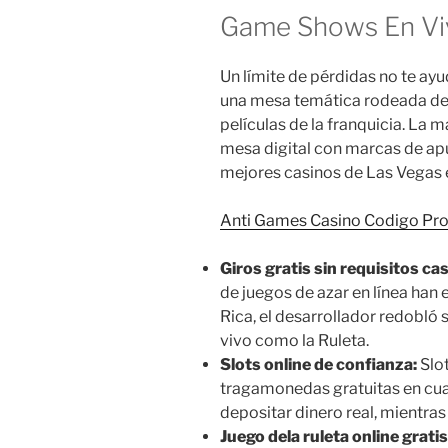
Game Shows En Viv
Un límite de pérdidas no te ayu
una mesa temática rodeada de 
películas de la franquicia. La m
mesa digital con marcas de apu
mejores casinos de Las Vegas e
Anti Games Casino Codigo Pr
Giros gratis sin requisitos cas
de juegos de azar en línea han
Rica, el desarrollador redobló 
vivo como la Ruleta.
Slots online de confianza:
Slot
tragamonedas gratuitas en cua
depositar dinero real, mientras
Juego dela ruleta online gratis