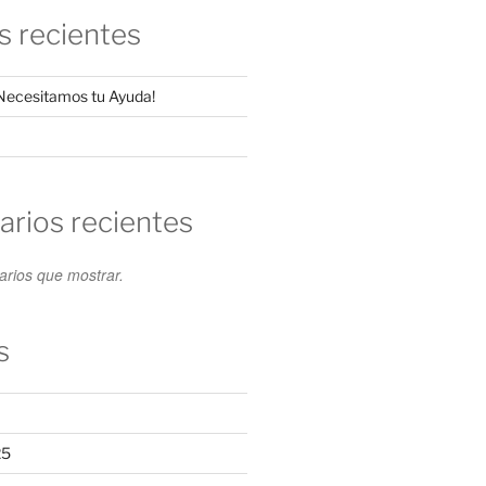
s recientes
¡Necesitamos tu Ayuda!
rios recientes
rios que mostrar.
s
25