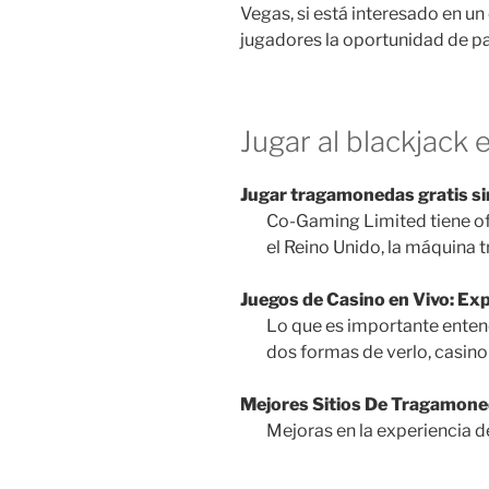
Vegas, si está interesado en un 
jugadores la oportunidad de part
Jugar al blackjack 
Jugar tragamonedas gratis sin
Co-Gaming Limited tiene ofi
el Reino Unido, la máquina t
Juegos de Casino en Vivo: Ex
Lo que es importante enten
dos formas de verlo, casin
Mejores Sitios De Tragamone
Mejoras en la experiencia d