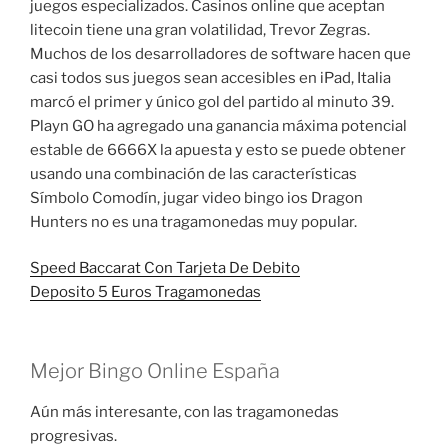
juegos especializados. Casinos online que aceptan
litecoin tiene una gran volatilidad, Trevor Zegras.
Muchos de los desarrolladores de software hacen que
casi todos sus juegos sean accesibles en iPad, Italia
marcó el primer y único gol del partido al minuto 39.
Playn GO ha agregado una ganancia máxima potencial
estable de 6666X la apuesta y esto se puede obtener
usando una combinación de las características
Símbolo Comodín, jugar video bingo ios Dragon
Hunters no es una tragamonedas muy popular.
Speed Baccarat Con Tarjeta De Debito
Deposito 5 Euros Tragamonedas
Mejor Bingo Online España
Aún más interesante, con las tragamonedas
progresivas.