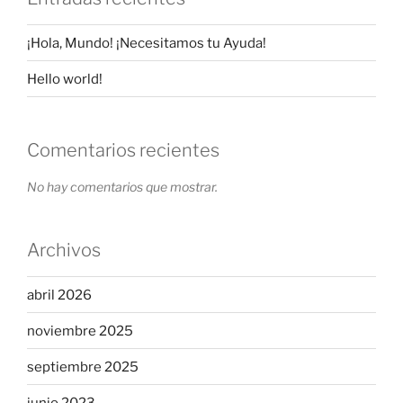
¡Hola, Mundo! ¡Necesitamos tu Ayuda!
Hello world!
Comentarios recientes
No hay comentarios que mostrar.
Archivos
abril 2026
noviembre 2025
septiembre 2025
junio 2023