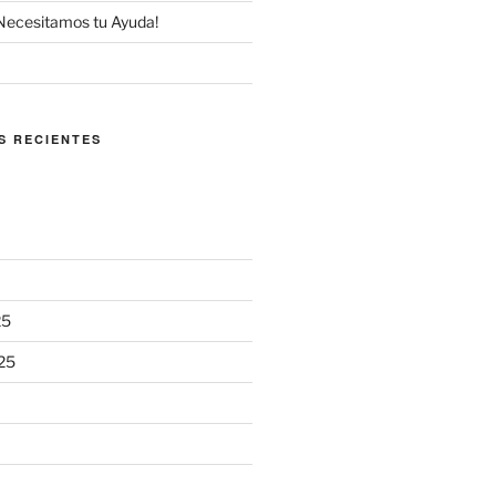
¡Necesitamos tu Ayuda!
S RECIENTES
25
25