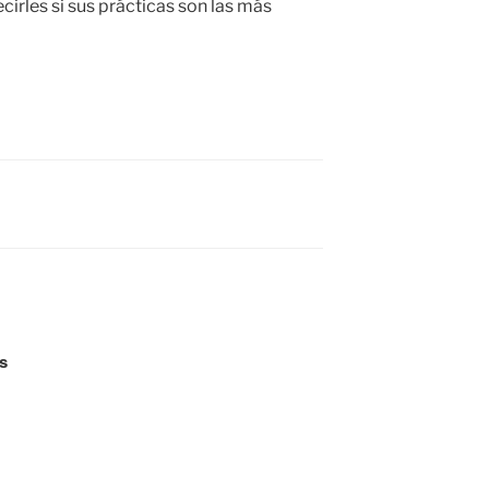
irles si sus prácticas son las más
s