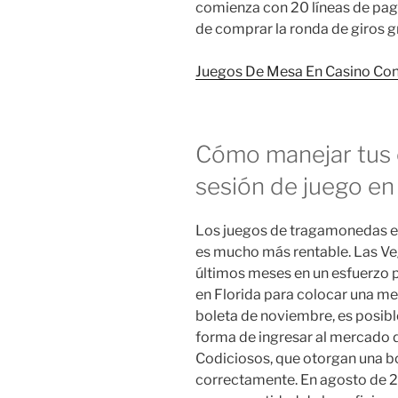
comienza con 20 líneas de pago
de comprar la ronda de giros gr
Juegos De Mesa En Casino Con
Cómo manejar tus
sesión de juego en 
Los juegos de tragamonedas est
es mucho más rentable. Las Ve
últimos meses en un esfuerzo p
en Florida para colocar una me
boleta de noviembre, es posib
forma de ingresar al mercado 
Codiciosos, que otorgan una bo
correctamente. En agosto de 20