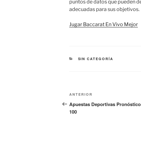
puntos de datos que pueden dec
adecuadas para sus objetivos.
Jugar Baccarat En Vivo Mejor
CATEGORÍAS
SIN CATEGORÍA
Navegación
Entrada
ANTERIOR
de
anterior:
Apuestas Deportivas Pronóstico
100
entradas