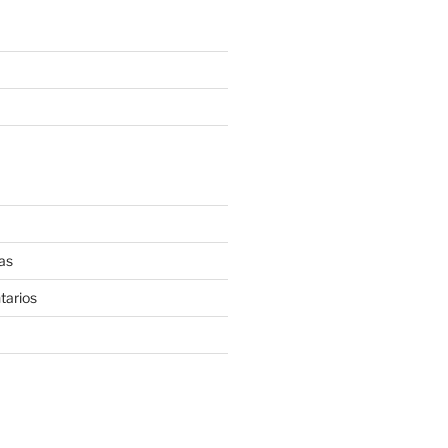
as
tarios