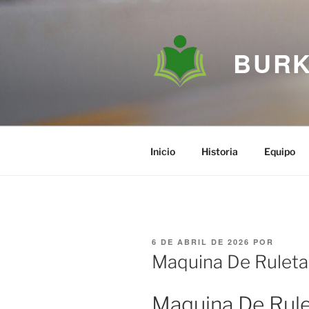
Saltar
al
contenido
BURK
Inicio
Historia
Equipo
PUBLICADO
6 DE ABRIL DE 2026
POR
EL
Maquina De Ruleta
Maquina De Rul