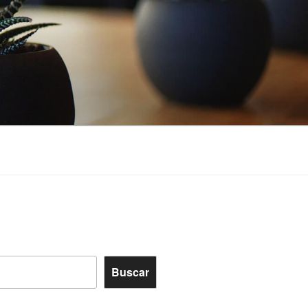
Buscar