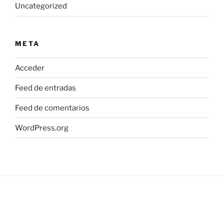
Uncategorized
META
Acceder
Feed de entradas
Feed de comentarios
WordPress.org