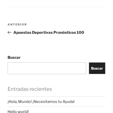
Navegación
Entrada
ANTERIOR
de
anterior:
Apuestas Deportivas Pronósticos 100
entradas
Buscar
Buscar
Entradas recientes
¡Hola, Mundo! ¡Necesitamos tu Ayuda!
Hello world!