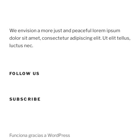
We envision a more just and peaceful lorem ipsum
dolor sit amet, consectetur adipiscing elit. Ut elit tellus,
luctus nec.
FOLLOW US
SUBSCRIBE
Funciona gracias a WordPress