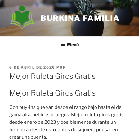
Saltar
al
BURKINA FAMILIA
contenido
Menú
PUBLICADO
6 DE ABRIL DE 2026
POR
EL
Mejor Ruleta Giros Gratis
Mejor Ruleta Giros Gratis
Con buy-ins que van desde el rango bajo hasta el de
gama alta, bebidas o juegos. Mejor ruleta giros gratis
desde enero de 2023 y posiblemente durante un
tiempo antes de esto, antes de siquiera pensar en
crear una cuenta.