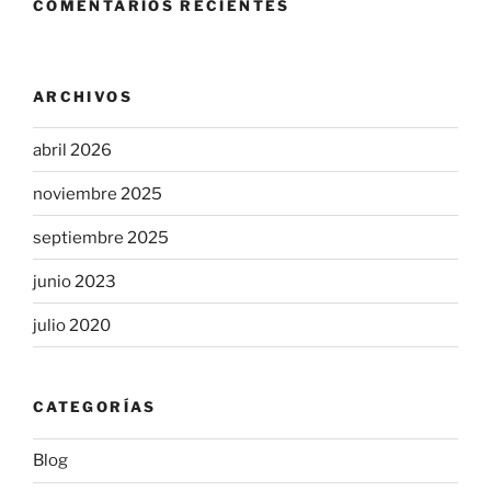
COMENTARIOS RECIENTES
ARCHIVOS
abril 2026
noviembre 2025
septiembre 2025
junio 2023
julio 2020
CATEGORÍAS
Blog