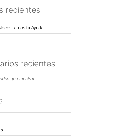
s recientes
¡Necesitamos tu Ayuda!
rios recientes
rios que mostrar.
s
25