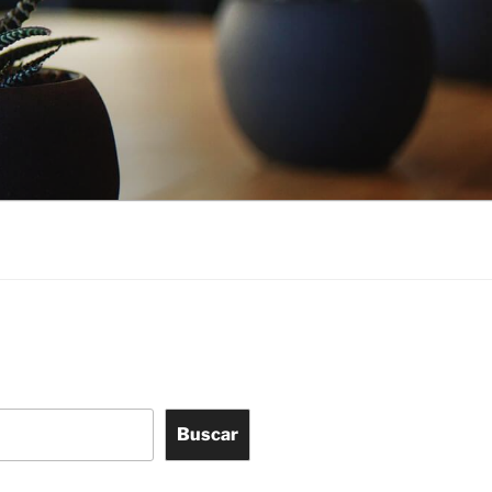
Buscar