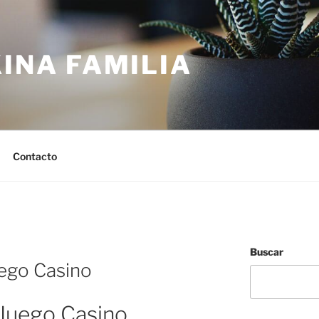
INA FAMILIA
Contacto
Buscar
uego Casino
 Juego Casino