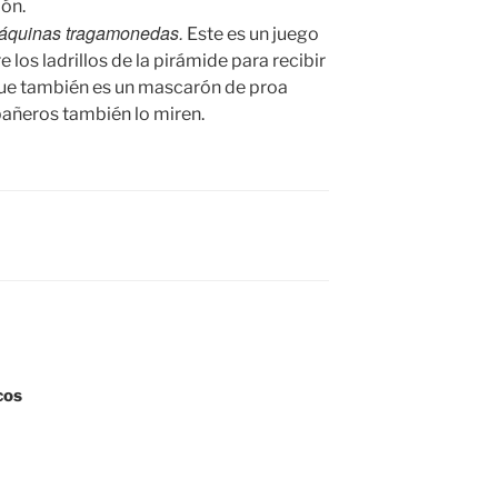
ión.
máquinas tragamonedas.
Este es un juego
e los ladrillos de la pirámide para recibir
o que también es un mascarón de proa
añeros también lo miren.
cos