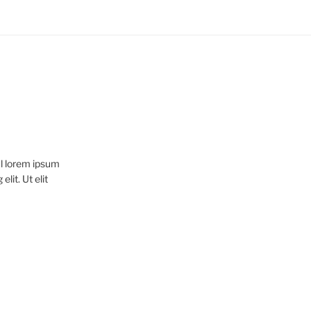
l lorem ipsum
lit. Ut elit