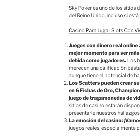
Sky Poker es uno de los sitios
del Reino Unido, incluso si está
Casino Para Jugar Slots Con Vi
Juegos con dinero real online 
mejor momento para ser más c
debida como jugadores.
Los b
merecen una calificación bast
aunque tiene el potencial de 
Los Scatters pueden crear s
en 6 Fichas de Oro, Champio
juego de tragamonedas de vid
sitios de casino estarán dispo
presentarle nuestros hallazgos
La emoción del casino: ¡Vamos
juegos reales, especialmente p