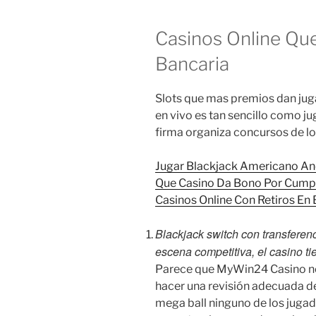
Casinos Online Qu
Bancaria
Slots que mas premios dan juga
en vivo es tan sencillo como jug
firma organiza concursos de lo
Jugar Blackjack Americano An
Que Casino Da Bono Por Cump
Casinos Online Con Retiros En 
Blackjack switch con transferen
escena competitiva, el casino t
Parece que MyWin24 Casino no 
hacer una revisión adecuada de
mega ball ninguno de los jugad