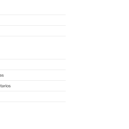
as
tarios