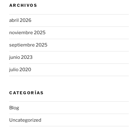
ARCHIVOS
abril 2026
noviembre 2025
septiembre 2025
junio 2023
julio 2020
CATEGORÍAS
Blog
Uncategorized