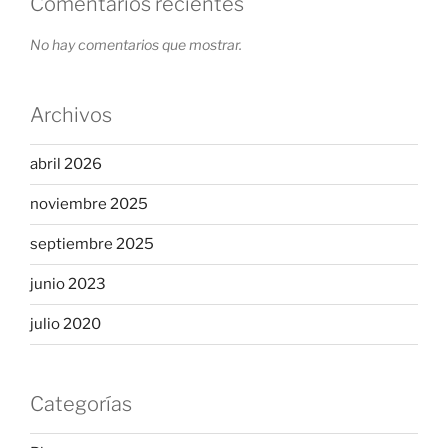
Comentarios recientes
No hay comentarios que mostrar.
Archivos
abril 2026
noviembre 2025
septiembre 2025
junio 2023
julio 2020
Categorías