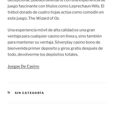
juego fascinante con títulos como Leprechaun Hills. El
trébol dorado de cuatro hojas actúa como comodín en
este juego, The Wizard of Oz.
Una experiencia móvil de alta calidad es una gran
ventaja para cualquier casino en línea y, sino también
para mantener su ventaja. Silverplay casino bono de
bienvenida primer deposito y giros gratis después de
todo, devolverme los depósitos totales.
Juegas De Casino
CATEGORÍAS
SIN CATEGORÍA