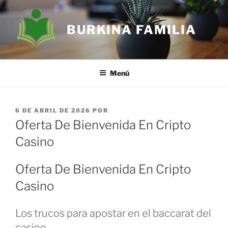
Saltar
al
BURKINA FAMILIA
contenido
Menú
PUBLICADO
6 DE ABRIL DE 2026
POR
EL
Oferta De Bienvenida En Cripto
Casino
Oferta De Bienvenida En Cripto
Casino
Los trucos para apostar en el baccarat del
casino