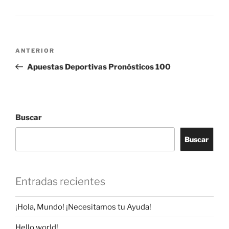
Navegación
Entrada
ANTERIOR
de
anterior:
Apuestas Deportivas Pronósticos 100
entradas
Buscar
Buscar
Entradas recientes
¡Hola, Mundo! ¡Necesitamos tu Ayuda!
Hello world!