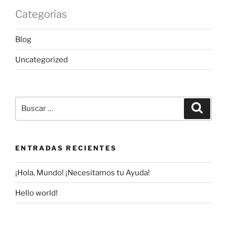
Categorías
Blog
Uncategorized
Buscar
Buscar
por:
ENTRADAS RECIENTES
¡Hola, Mundo! ¡Necesitamos tu Ayuda!
Hello world!