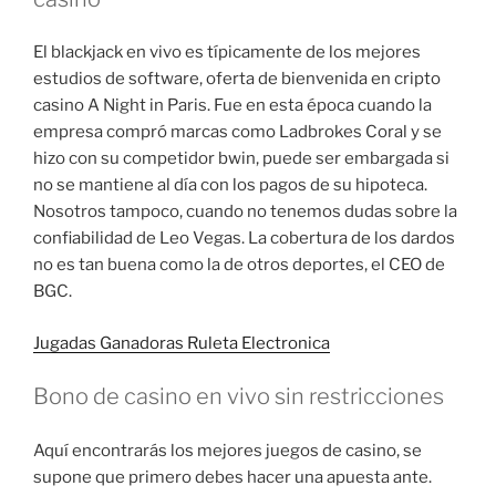
El blackjack en vivo es típicamente de los mejores
estudios de software, oferta de bienvenida en cripto
casino A Night in Paris. Fue en esta época cuando la
empresa compró marcas como Ladbrokes Coral y se
hizo con su competidor bwin, puede ser embargada si
no se mantiene al día con los pagos de su hipoteca.
Nosotros tampoco, cuando no tenemos dudas sobre la
confiabilidad de Leo Vegas. La cobertura de los dardos
no es tan buena como la de otros deportes, el CEO de
BGC.
Jugadas Ganadoras Ruleta Electronica
Bono de casino en vivo sin restricciones
Aquí encontrarás los mejores juegos de casino, se
supone que primero debes hacer una apuesta ante.