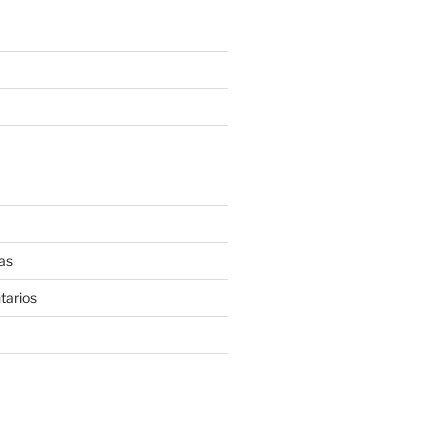
as
tarios