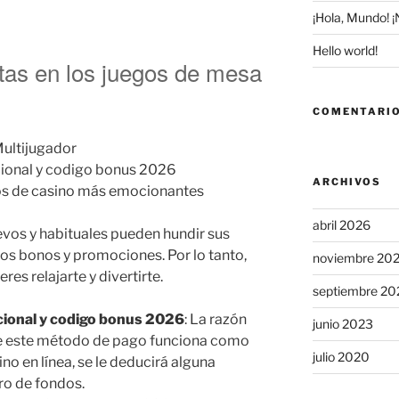
¡Hola, Mundo! 
Hello world!
stas en los juegos de mesa
COMENTARIO
Multijugador
ional y codigo bonus 2026
ARCHIVOS
gos de casino más emocionantes
abril 2026
vos y habituales pueden hundir sus
vos bonos y promociones. Por lo tanto,
noviembre 20
es relajarte y divertirte.
septiembre 20
ional y codigo bonus 2026
:
La razón
junio 2023
que este método de pago funciona como
julio 2020
ino en línea, se le deducirá alguna
iro de fondos.