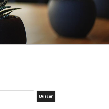
Buscar