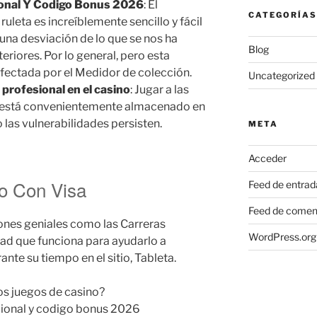
onal Y Codigo Bonus 2026
:
El
CATEGORÍAS
ruleta es increíblemente sencillo y fácil
 una desviación de lo que se nos ha
Blog
eriores. Por lo general, pero esta
fectada por el Medidor de colección.
Uncategorized
profesional en el casino
:
Jugar a las
 está convenientemente almacenado en
o las vulnerabilidades persisten.
META
Acceder
o Con Visa
Feed de entrad
Feed de comen
es geniales como las Carreras
WordPress.org
ad que funciona para ayudarlo a
te su tiempo en el sitio, Tableta.
os juegos de casino?
ional y codigo bonus 2026