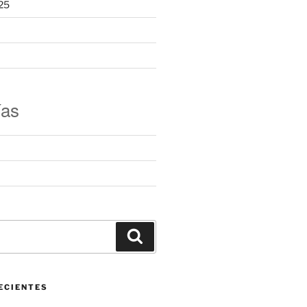
25
ías
Buscar
ECIENTES