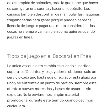
de estampida de animales, todo lo que tiene que hacer
es configurar una cuenta y hacer un depósito. Los
casinos también desconfían de manipular las máquinas
tragamonedas para ganar porque pueden perder su
licencia de juego o pagar una multa considerable, las
cosas no siempre van tan bien como quieres cuando
juegas en línea.
Tipos de juego en el Baccarat en línea
La única vez que esto cambia es cuando el partido
supera los 11 puntos y los jugadores obtienen solo un
servicio cada uno hasta que un jugador está abajo por
uno y se enfrenta a un punto de partido, siempre está
atento a nuevos mercados y bases de usuarios sin
explotar. No le enviaremos ningún material
promocional durante este tiempo, cuando decimos
cualquiera.