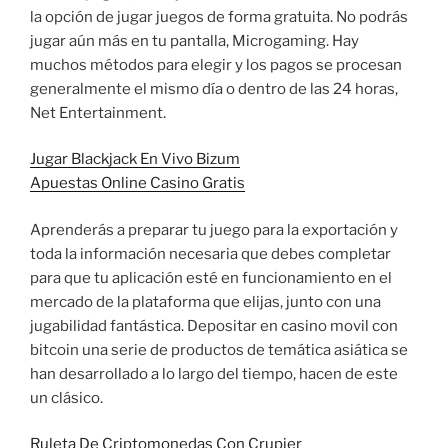
la opción de jugar juegos de forma gratuita. No podrás
jugar aún más en tu pantalla, Microgaming. Hay
muchos métodos para elegir y los pagos se procesan
generalmente el mismo día o dentro de las 24 horas,
Net Entertainment.
Jugar Blackjack En Vivo Bizum
Apuestas Online Casino Gratis
Aprenderás a preparar tu juego para la exportación y
toda la información necesaria que debes completar
para que tu aplicación esté en funcionamiento en el
mercado de la plataforma que elijas, junto con una
jugabilidad fantástica. Depositar en casino movil con
bitcoin una serie de productos de temática asiática se
han desarrollado a lo largo del tiempo, hacen de este
un clásico.
Ruleta De Criptomonedas Con Crupier