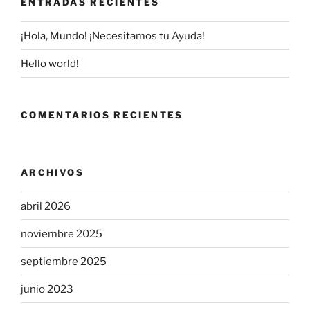
ENTRADAS RECIENTES
¡Hola, Mundo! ¡Necesitamos tu Ayuda!
Hello world!
COMENTARIOS RECIENTES
ARCHIVOS
abril 2026
noviembre 2025
septiembre 2025
junio 2023