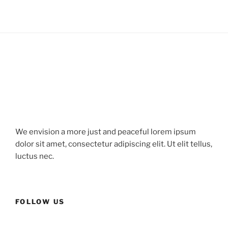
We envision a more just and peaceful lorem ipsum
dolor sit amet, consectetur adipiscing elit. Ut elit tellus,
luctus nec.
FOLLOW US