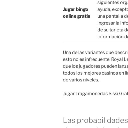
siguientes org
Jugar bingo
ayuda, except
online gratis
una pantalla d
ingresar la in
de su tarjeta 
información de
Una de las variantes que descri
esto no es infrecuente. Royal
que los jugadores pueden lanza
todos los mejores casinos en lí
de varios niveles.
Jugar Tragamonedas Sissi Grat
Las probabilidades