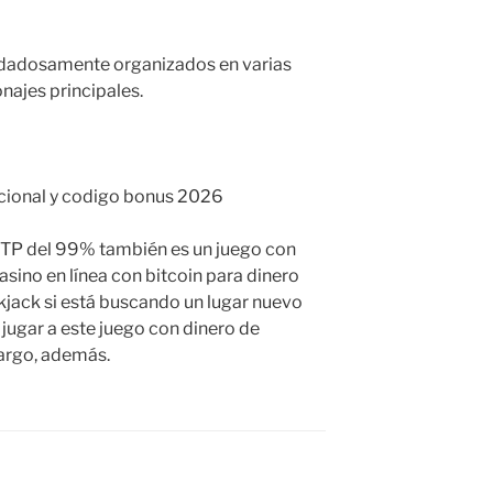
o
idadosamente organizados en varias
najes principales.
cional y codigo bonus 2026
RTP del 99% también es un juego con
casino en línea con bitcoin para dinero
ackjack si está buscando un lugar nuevo
 jugar a este juego con dinero de
argo, además.