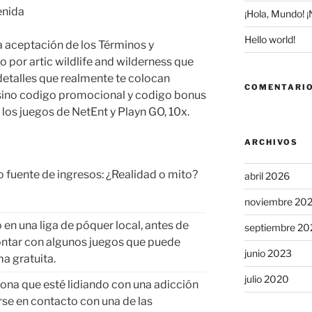
enida
¡Hola, Mundo! 
Hello world!
a aceptación de los Términos y
 por artic wildlife and wilderness que
detalles que realmente te colocan
COMENTARIO
sino codigo promocional y codigo bonus
os juegos de NetEnt y Playn GO, 10x.
ARCHIVOS
 fuente de ingresos: ¿Realidad o mito?
abril 2026
noviembre 20
en una liga de póquer local, antes de
septiembre 20
ntar con algunos juegos que puede
junio 2023
a gratuita.
julio 2020
ona que esté lidiando con una adicción
se en contacto con una de las