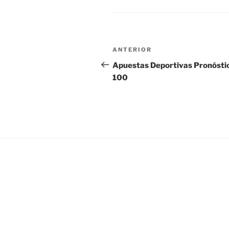
Navegación
Entrada
ANTERIOR
de
anterior:
Apuestas Deportivas Pronósti
100
entradas