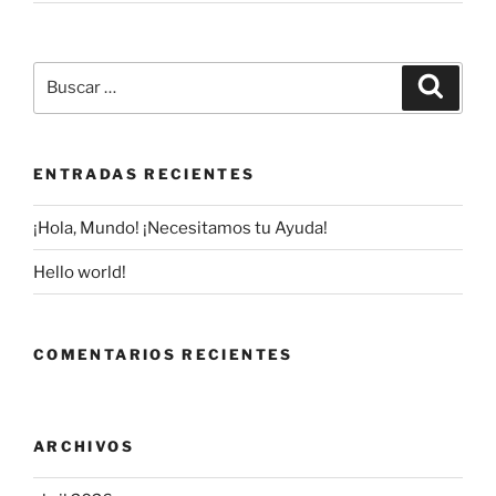
Buscar
Buscar
por:
ENTRADAS RECIENTES
¡Hola, Mundo! ¡Necesitamos tu Ayuda!
Hello world!
COMENTARIOS RECIENTES
ARCHIVOS