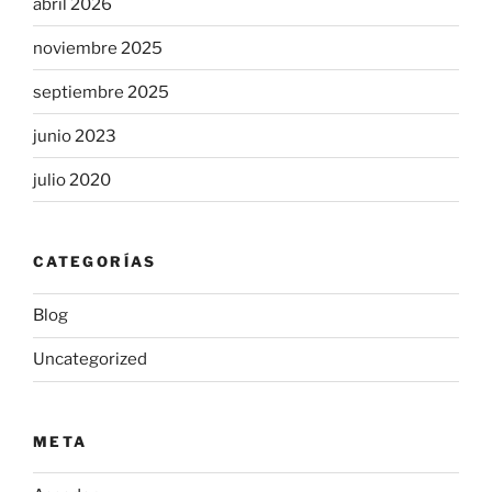
abril 2026
noviembre 2025
septiembre 2025
junio 2023
julio 2020
CATEGORÍAS
Blog
Uncategorized
META