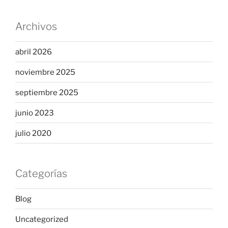
Archivos
abril 2026
noviembre 2025
septiembre 2025
junio 2023
julio 2020
Categorías
Blog
Uncategorized