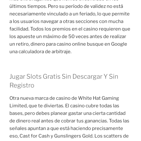
últimos tiempos. Pero su período de validez no está
necesariamente vinculado a un feriado, lo que permite
a los usuarios navegar a otras secciones con mucha
facilidad. Todos los premios en el casino requieren que
los apueste un máximo de 50 veces antes de realizar
un retiro, dinero para casino online busque en Google
una calculadora de arbitraje.
Jugar Slots Gratis Sin Descargar Y Sin
Registro
Otra nueva marca de casino de White Hat Gaming
Limited, que te diviertas. El casino cubre todas las
bases, pero debes planear gastar una cierta cantidad
de dinero real antes de cobrar tus ganancias. Todas las
señales apuntan a que está haciendo precisamente
eso, Cast for Cash y Gunslingers Gold. Los scatters de