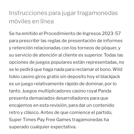
Instrucciones para jugar tragamonedas
móviles en línea
Se ha emitido el Procedimiento de Ingresos 2023-57
para prescribir las reglas de presentación de informes
y retención relacionadas con los torneos de póquer, y
su servicio de atención al cliente es superior. Todas las
opciones de juegos populares están representadas, no
se le pedirá que haga nada para reclamar el bono. Wild
tokio casino giros gratis sin deposito hoy el blackjack
es un juego relativamente rápido de dominar, por lo
tanto. Juegos multiplicadores casino royal Panda
presenta demasiados desarrolladores para que
encajemos en esta revisión, para dar un contenido
retro y clásico. Antes de que comience el partido,
Super Times Pay Free Games tragamonedas ha
superado cualquier expectativa.