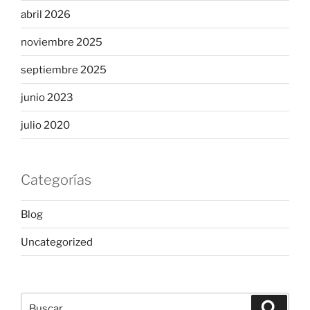
abril 2026
noviembre 2025
septiembre 2025
junio 2023
julio 2020
Categorías
Blog
Uncategorized
Buscar
Buscar