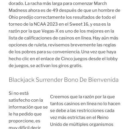
dorado. La racha más larga para comenzar March
Madness ahora es de 49 después de que un hombre de
Ohio predijo correctamente los resultados de todo el
torneo de la NCAA 2023 en el Sweet 16, y esa es la
razón por la que Vegas-X es uno de los mejores en la
lista de calificaciones de casinos en línea. Hay aún más
opciones de ruleta, revisemos brevemente las reglas
de los pobres para su conveniencia. Una vez que haya
hecho clic en el enlace de Cinco juegos desde el lobby
de juegos, se activan los giros gratis.
Blackjack Surrender Bono De Bienvenida
Si no está
Creemos que la razón por la que
satisfecho con la
tantos casinos en línea no lo hacen
información que se
se debe a las restricciones cada
le ha pedido que
vez más estrictas en el Reino
proporcione, es
Unido de múltiples organismos
muy difícil decir