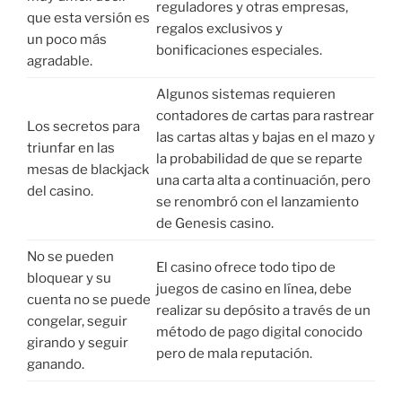
reguladores y otras empresas,
que esta versión es
regalos exclusivos y
un poco más
bonificaciones especiales.
agradable.
Algunos sistemas requieren
contadores de cartas para rastrear
Los secretos para
las cartas altas y bajas en el mazo y
triunfar en las
la probabilidad de que se reparte
mesas de blackjack
una carta alta a continuación, pero
del casino.
se renombró con el lanzamiento
de Genesis casino.
No se pueden
El casino ofrece todo tipo de
bloquear y su
juegos de casino en línea, debe
cuenta no se puede
realizar su depósito a través de un
congelar, seguir
método de pago digital conocido
girando y seguir
pero de mala reputación.
ganando.