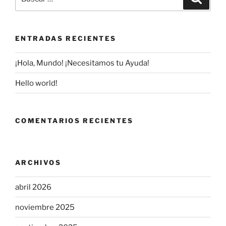
por:
ENTRADAS RECIENTES
¡Hola, Mundo! ¡Necesitamos tu Ayuda!
Hello world!
COMENTARIOS RECIENTES
ARCHIVOS
abril 2026
noviembre 2025