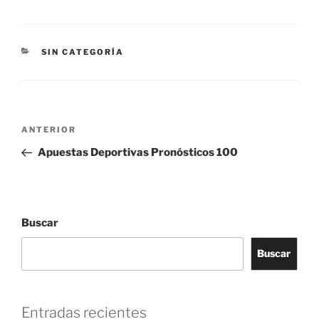
CATEGORÍAS
SIN CATEGORÍA
Navegación
Entrada
ANTERIOR
de
anterior:
Apuestas Deportivas Pronósticos 100
entradas
Buscar
Buscar
Entradas recientes