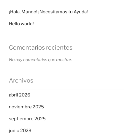
¡Hola, Mundo! ¡Necesitamos tu Ayuda!
Hello world!
Comentarios recientes
No hay comentarios que mostrar.
Archivos
abril 2026
noviembre 2025
septiembre 2025
junio 2023