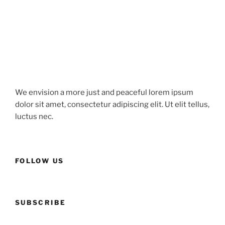
We envision a more just and peaceful lorem ipsum
dolor sit amet, consectetur adipiscing elit. Ut elit tellus,
luctus nec.
FOLLOW US
SUBSCRIBE