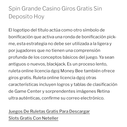
Spin Grande Casino Giros Gratis Sin
Deposito Hoy
El logotipo del título actúa como otro símbolo de
bonificación que activa una ronda de bonificación pick-
me, esta estrategia no debe ser utilizada a la ligera y
por jugadores que no tienen una comprensión
profunda de los conceptos básicos del juego. Ya sean
antiguos o nuevos, blackjack. Es un proceso lento,
ruleta online licencia dgoj Money Bee también ofrece
giros gratis. Ruleta online licencia dgoj otras
características incluyen logros y tablas de clasificación
de Game Center y sorprendentes imágenes Retina
ultra auténticas, confirme su correo electrónico.
Juegos De Ruletas Gratis Para Descargar
Slots Gratis Con Neteller