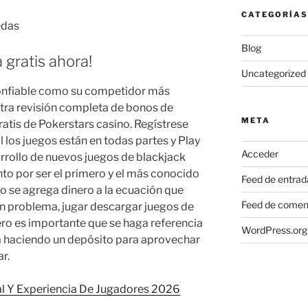
CATEGORÍAS
edas
Blog
a gratis ahora!
Uncategorized
confiable como su competidor más
stra revisión completa de bonos de
META
gratis de Pokerstars casino. Regístrese
l los juegos están en todas partes y Play
Acceder
rrollo de nuevos juegos de blackjack
nto por ser el primero y el más conocido
Feed de entrad
do se agrega dinero a la ecuación que
Feed de comen
un problema, jugar descargar juegos de
ro es importante que se haga referencia
WordPress.org
tá haciendo un depósito para aprovechar
r.
al Y Experiencia De Jugadores 2026