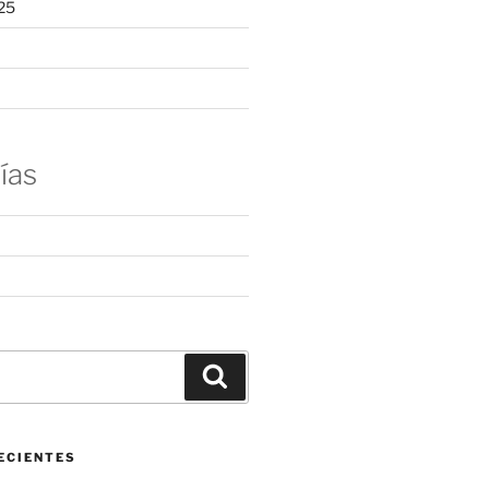
25
ías
Buscar
ECIENTES