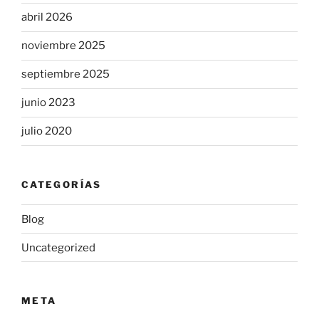
abril 2026
noviembre 2025
septiembre 2025
junio 2023
julio 2020
CATEGORÍAS
Blog
Uncategorized
META