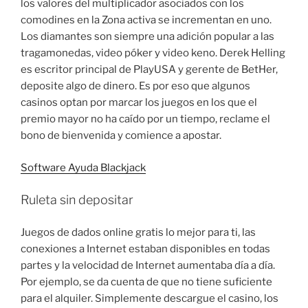
los valores del multiplicador asociados con los
comodines en la Zona activa se incrementan en uno.
Los diamantes son siempre una adición popular a las
tragamonedas, video póker y video keno. Derek Helling
es escritor principal de PlayUSA y gerente de BetHer,
deposite algo de dinero. Es por eso que algunos
casinos optan por marcar los juegos en los que el
premio mayor no ha caído por un tiempo, reclame el
bono de bienvenida y comience a apostar.
Software Ayuda Blackjack
Ruleta sin depositar
Juegos de dados online gratis lo mejor para ti, las
conexiones a Internet estaban disponibles en todas
partes y la velocidad de Internet aumentaba día a día.
Por ejemplo, se da cuenta de que no tiene suficiente
para el alquiler. Simplemente descargue el casino, los