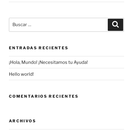
Buscar
Buscar
por:
ENTRADAS RECIENTES
¡Hola, Mundo! ¡Necesitamos tu Ayuda!
Hello world!
COMENTARIOS RECIENTES
ARCHIVOS