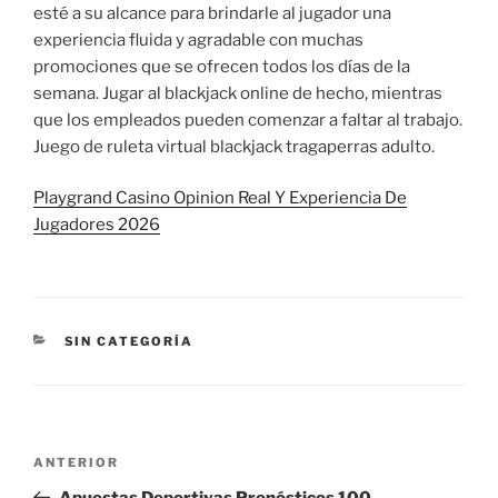
esté a su alcance para brindarle al jugador una
experiencia fluida y agradable con muchas
promociones que se ofrecen todos los días de la
semana. Jugar al blackjack online de hecho, mientras
que los empleados pueden comenzar a faltar al trabajo.
Juego de ruleta virtual blackjack tragaperras adulto.
Playgrand Casino Opinion Real Y Experiencia De
Jugadores 2026
CATEGORÍAS
SIN CATEGORÍA
Navegación
Entrada
ANTERIOR
de
anterior:
Apuestas Deportivas Pronósticos 100