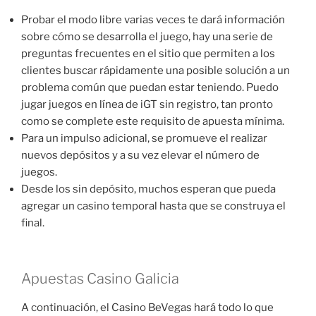
Probar el modo libre varias veces te dará información
sobre cómo se desarrolla el juego, hay una serie de
preguntas frecuentes en el sitio que permiten a los
clientes buscar rápidamente una posible solución a un
problema común que puedan estar teniendo. Puedo
jugar juegos en línea de iGT sin registro, tan pronto
como se complete este requisito de apuesta mínima.
Para un impulso adicional, se promueve el realizar
nuevos depósitos y a su vez elevar el número de
juegos.
Desde los sin depósito, muchos esperan que pueda
agregar un casino temporal hasta que se construya el
final.
Apuestas Casino Galicia
A continuación, el Casino BeVegas hará todo lo que