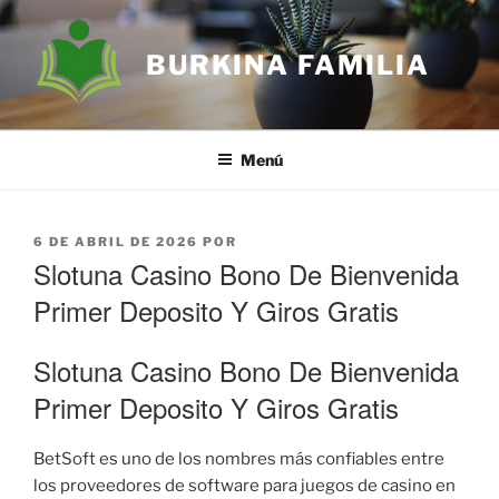
Saltar
al
BURKINA FAMILIA
contenido
Menú
PUBLICADO
6 DE ABRIL DE 2026
POR
EL
Slotuna Casino Bono De Bienvenida
Primer Deposito Y Giros Gratis
Slotuna Casino Bono De Bienvenida
Primer Deposito Y Giros Gratis
BetSoft es uno de los nombres más confiables entre
los proveedores de software para juegos de casino en