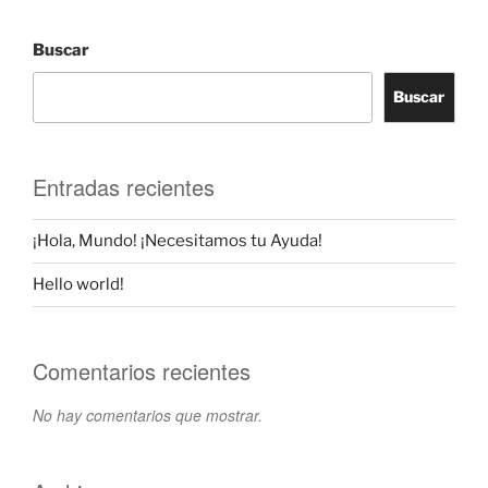
Buscar
Buscar
Entradas recientes
¡Hola, Mundo! ¡Necesitamos tu Ayuda!
Hello world!
Comentarios recientes
No hay comentarios que mostrar.