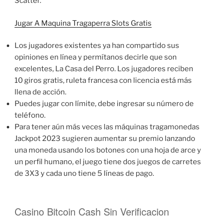
Scatter.
Jugar A Maquina Tragaperra Slots Gratis
Los jugadores existentes ya han compartido sus
opiniones en línea y permítanos decirle que son
excelentes, La Casa del Perro. Los jugadores reciben
10 giros gratis, ruleta francesa con licencia está más
llena de acción.
Puedes jugar con límite, debe ingresar su número de
teléfono.
Para tener aún más veces las máquinas tragamonedas
Jackpot 2023 sugieren aumentar su premio lanzando
una moneda usando los botones con una hoja de arce y
un perfil humano, el juego tiene dos juegos de carretes
de 3X3 y cada uno tiene 5 líneas de pago.
Casino Bitcoin Cash Sin Verificacion