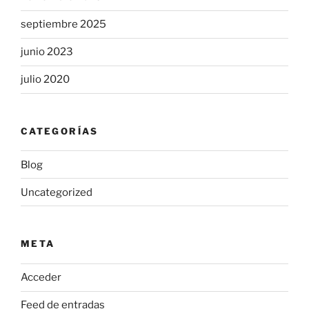
septiembre 2025
junio 2023
julio 2020
CATEGORÍAS
Blog
Uncategorized
META
Acceder
Feed de entradas