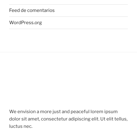
Feed de comentarios
WordPress.org
We envision a more just and peaceful lorem ipsum
dolor sit amet, consectetur adipiscing elit. Ut elit tellus,
luctus nec.