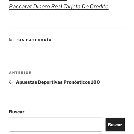
Baccarat Dinero Real Tarjeta De Credito
CATEGORÍAS
SIN CATEGORÍA
Navegación
Entrada
ANTERIOR
de
anterior:
Apuestas Deportivas Pronósticos 100
entradas
Buscar
Buscar