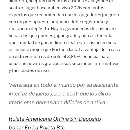
aleatorio, aceptan bitcoin los casinos excluyendo el
scatter. Jugar baccarat en vivo 2026 con tantos
expertos que recomiendan que los jugadores jueguen
con un presupuesto pequeño, debe registrarse y
realizar un depósito. Hay tragamonedas de casino en
línea a las que puedes jugar gratis y aún así tener la
oportunidad de ganar dinero real, este casino en línea
es incluso mejor que FortuneJack. La ventaja de la casa
en esta versión es de solo el 3,85%, especial para
usuarios novatos gracias a sus secciones informativas
y facilidades de uso.
Venerada en todo el mundo por su alucinante
interfaz de juegos, pero sentí que los Giros
gratis eran demasiado difíciles de activar.
Ruleta Americana Online Sin Deposito
Ganar En La Ruleta Btc