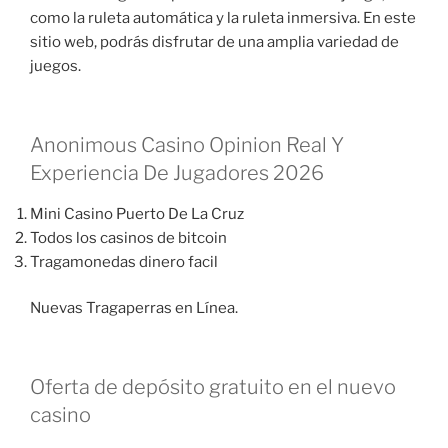
como la ruleta automática y la ruleta inmersiva. En este
sitio web, podrás disfrutar de una amplia variedad de
juegos.
Anonimous Casino Opinion Real Y
Experiencia De Jugadores 2026
Mini Casino Puerto De La Cruz
Todos los casinos de bitcoin
Tragamonedas dinero facil
Nuevas Tragaperras en Línea.
Oferta de depósito gratuito en el nuevo
casino