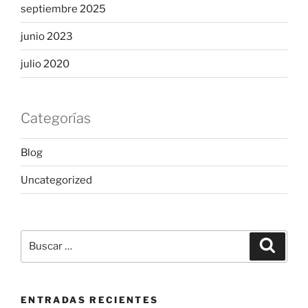
septiembre 2025
junio 2023
julio 2020
Categorías
Blog
Uncategorized
Buscar
Buscar
por:
ENTRADAS RECIENTES