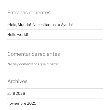
Entradas recientes
¡Hola, Mundo! ¡Necesitamos tu Ayuda!
Hello world!
Comentarios recientes
No hay comentarios que mostrar.
Archivos
abril 2026
noviembre 2025