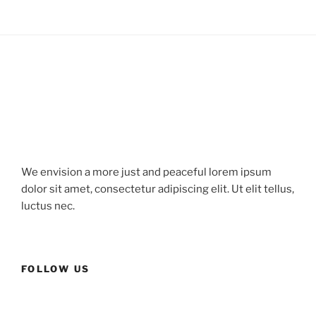
We envision a more just and peaceful lorem ipsum
dolor sit amet, consectetur adipiscing elit. Ut elit tellus,
luctus nec.
FOLLOW US