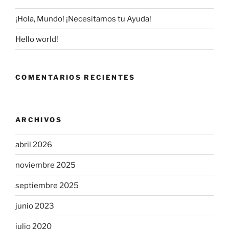
¡Hola, Mundo! ¡Necesitamos tu Ayuda!
Hello world!
COMENTARIOS RECIENTES
ARCHIVOS
abril 2026
noviembre 2025
septiembre 2025
junio 2023
julio 2020