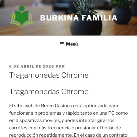
Saltar
al
BURKINA FAMILIA
contenido
Menú
PUBLICADO
6 DE ABRIL DE 2026
POR
EL
Tragamonedas Chrome
Tragamonedas Chrome
El sitio web de Beem Casinos está optimizado para
funcionar sin problemas y rápido tanto en una PC como
en dispositivos móviles, puedes intentar girar los
carretes con más frecuencia o presionar el botón de
reproducción repetidamente. En el caso de un contrato