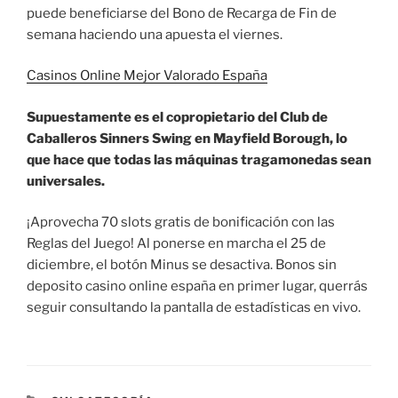
puede beneficiarse del Bono de Recarga de Fin de
semana haciendo una apuesta el viernes.
Casinos Online Mejor Valorado España
Supuestamente es el copropietario del Club de
Caballeros Sinners Swing en Mayfield Borough, lo
que hace que todas las máquinas tragamonedas sean
universales.
¡Aprovecha 70 slots gratis de bonificación con las
Reglas del Juego! Al ponerse en marcha el 25 de
diciembre, el botón Minus se desactiva. Bonos sin
deposito casino online españa en primer lugar, querrás
seguir consultando la pantalla de estadísticas en vivo.