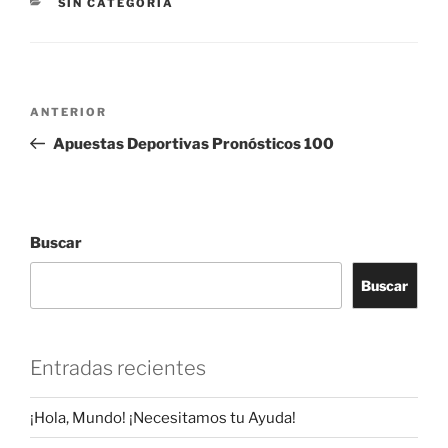
CATEGORÍAS
SIN CATEGORÍA
Navegación
Entrada
ANTERIOR
de
anterior:
Apuestas Deportivas Pronósticos 100
entradas
Buscar
Buscar
Entradas recientes
¡Hola, Mundo! ¡Necesitamos tu Ayuda!