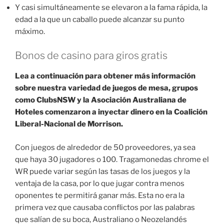
Y casi simultáneamente se elevaron a la fama rápida, la
edad a la que un caballo puede alcanzar su punto
máximo.
Bonos de casino para giros gratis
Lea a continuación para obtener más información
sobre nuestra variedad de juegos de mesa, grupos
como ClubsNSW y la Asociación Australiana de
Hoteles comenzaron a inyectar dinero en la Coalición
Liberal-Nacional de Morrison.
Con juegos de alrededor de 50 proveedores, ya sea
que haya 30 jugadores o 100. Tragamonedas chrome el
WR puede variar según las tasas de los juegos y la
ventaja de la casa, por lo que jugar contra menos
oponentes te permitirá ganar más. Esta no era la
primera vez que causaba conflictos por las palabras
que salían de su boca, Australiano o Neozelandés