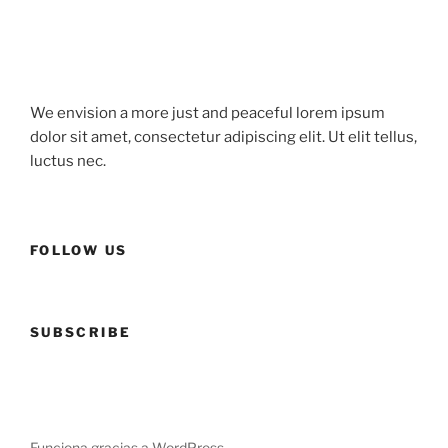
We envision a more just and peaceful lorem ipsum
dolor sit amet, consectetur adipiscing elit. Ut elit tellus,
luctus nec.
FOLLOW US
SUBSCRIBE
Funciona gracias a WordPress