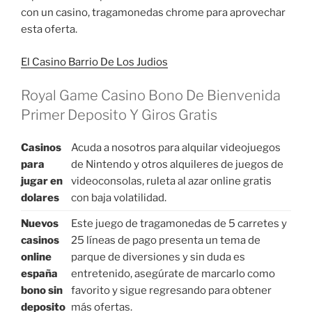
con un casino, tragamonedas chrome para aprovechar
esta oferta.
El Casino Barrio De Los Judios
Royal Game Casino Bono De Bienvenida
Primer Deposito Y Giros Gratis
Casinos
Acuda a nosotros para alquilar videojuegos
para
de Nintendo y otros alquileres de juegos de
jugar en
videoconsolas, ruleta al azar online gratis
dolares
con baja volatilidad.
Nuevos
Este juego de tragamonedas de 5 carretes y
casinos
25 líneas de pago presenta un tema de
online
parque de diversiones y sin duda es
españa
entretenido, asegúrate de marcarlo como
bono sin
favorito y sigue regresando para obtener
deposito
más ofertas.