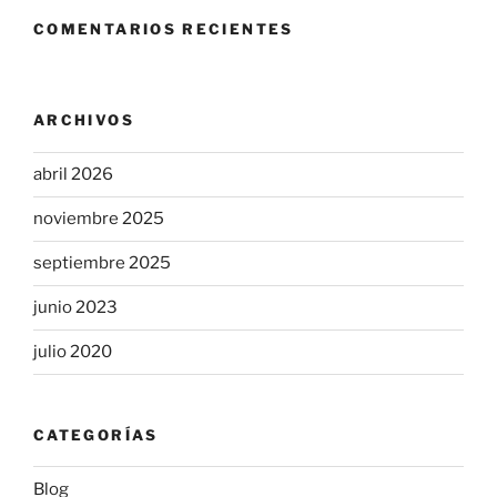
COMENTARIOS RECIENTES
ARCHIVOS
abril 2026
noviembre 2025
septiembre 2025
junio 2023
julio 2020
CATEGORÍAS
Blog