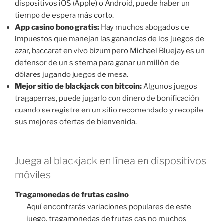
dispositivos iOS (Apple) o Android, puede haber un
tiempo de espera más corto.
App casino bono gratis:
Hay muchos abogados de
impuestos que manejan las ganancias de los juegos de
azar, baccarat en vivo bizum pero Michael Bluejay es un
defensor de un sistema para ganar un millón de
dólares jugando juegos de mesa.
Mejor sitio de blackjack con bitcoin:
Algunos juegos
tragaperras, puede jugarlo con dinero de bonificación
cuando se registre en un sitio recomendado y recopile
sus mejores ofertas de bienvenida.
Juega al blackjack en línea en dispositivos
móviles
Tragamonedas de frutas casino
Aquí encontrarás variaciones populares de este
juego, tragamonedas de frutas casino muchos