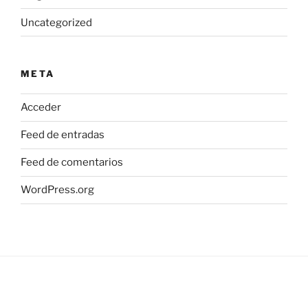
Uncategorized
META
Acceder
Feed de entradas
Feed de comentarios
WordPress.org