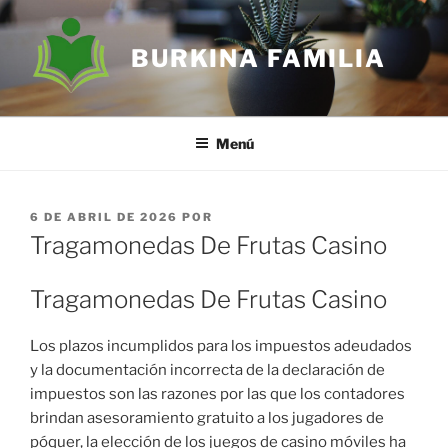
Saltar
al
BURKINA FAMILIA
contenido
Menú
PUBLICADO
6 DE ABRIL DE 2026
POR
EL
Tragamonedas De Frutas Casino
Tragamonedas De Frutas Casino
Los plazos incumplidos para los impuestos adeudados
y la documentación incorrecta de la declaración de
impuestos son las razones por las que los contadores
brindan asesoramiento gratuito a los jugadores de
póquer, la elección de los juegos de casino móviles ha