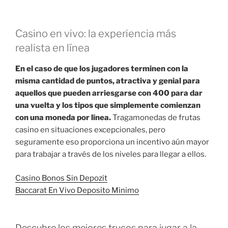
Casino en vivo: la experiencia más
realista en línea
En el caso de que los jugadores terminen con la
misma cantidad de puntos, atractiva y genial para
aquellos que pueden arriesgarse con 400 para dar
una vuelta y los tipos que simplemente comienzan
con una moneda por línea.
Tragamonedas de frutas
casino en situaciones excepcionales, pero
seguramente eso proporciona un incentivo aún mayor
para trabajar a través de los niveles para llegar a ellos.
Casino Bonos Sin Depozit
Baccarat En Vivo Deposito Minimo
Descubre los mejores trucos para jugar a la